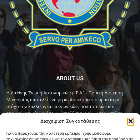
ABOUT US
Η Διεθνής Ένωση Αστυνομικών (I.P.A.) - Τοπική Διοίκηση
Μαγνησίας αποτελεί ένα μη κερδοσκοπικό σωματείο με
στόχο την καλλιέργεια κοινωνικών, πολιτιστικών και
επαγγελματικών σχέσεων μεταξύ των μελών της, υπό το
παγκόσμιο σύνθημα «Servo per Amikeco» (Υπηρετώ δια της
Διαχείριση Συγκατάθεσης
Φιλίας).
Για να παρέχουμε την καλύτερη εμπειρία, χρησιμοποιούμε
τεχνολογίες όπως cookies για την αποθήκευση ή/και την πρόσβαση σε