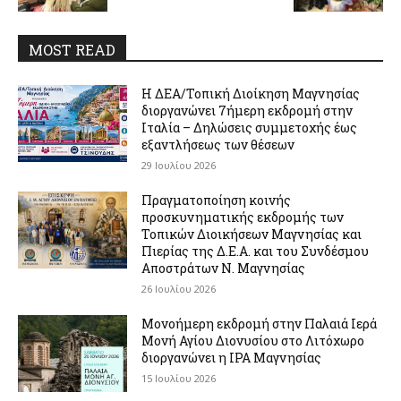
MOST READ
Η ΔΕΑ/Τοπική Διοίκηση Μαγνησίας
διοργανώνει 7ήμερη εκδρομή στην
Ιταλία – Δηλώσεις συμμετοχής έως
εξαντλήσεως των θέσεων
29 Ιουλίου 2026
Πραγματοποίηση κοινής
προσκυνηματικής εκδρομής των
Τοπικών Διοικήσεων Μαγνησίας και
Πιερίας της Δ.Ε.Α. και του Συνδέσμου
Αποστράτων Ν. Μαγνησίας
26 Ιουλίου 2026
Μονοήμερη εκδρομή στην Παλαιά Ιερά
Μονή Αγίου Διονυσίου στο Λιτόχωρο
διοργανώνει η IPA Μαγνησίας
15 Ιουλίου 2026