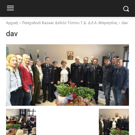
Αρχική
Πασχαλινό Bazaar Δελτίο Τύπου Τ.Δ. Δ.Ε.Α. Μαγνησίας
dav
dav