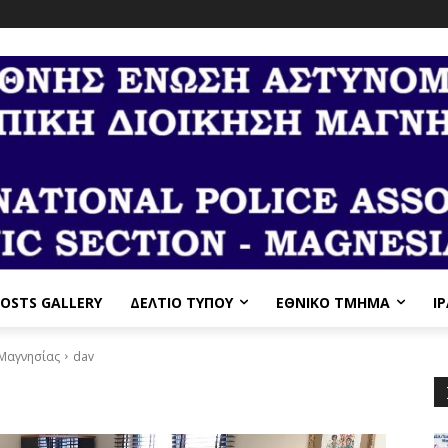
OSTS GALLERY
ΔΕΛΤΙΟ ΤΥΠΟΥ
ΕΘΝΙΚΌ ΤΜΉΜΑ
I
 Μαγνησίας
dav