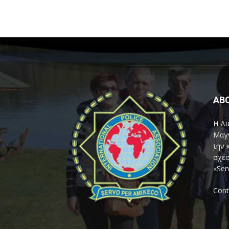
AB
Η Δι
Μαγν
την 
σχέσ
«Ser
Cont