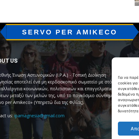
SERVO PER AMIKECO
OUT US
F
εθνής Ένωση Αστυνομικών (I.P.A.) - Τοπική Διοίκηση
Για να παρ
ησίας αποτελεί ένα μη κερδοσκοπικό σωματείο με στόχο
cookies γι
καλλιέργεια κοινωνικών, πολιτιστικών και επαγγελματικών
συγκατάθεσ
δεδομένα π
εων μεταξύ των μελών της, υπό το παγκόσμιο σύνθημα
αναγνωριστ
vo per Amikeco» (Υπηρετώ δια της Φιλίας).
συγκατάθεσ
δυνατότητε
act us:
ipamagnesia@gmail.com
Απ