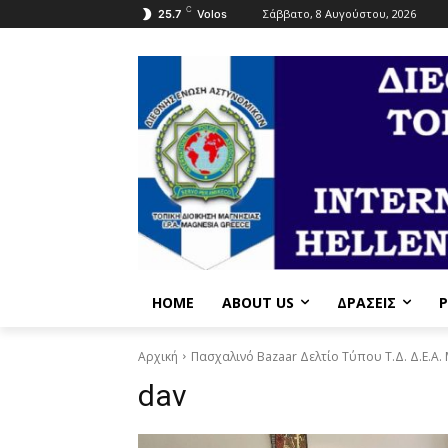
C
Σάββατο, 8 Αυγούστου, 2026
25.7
Volos
HOME
ABOUT US
ΔΡΆΣΕΙΣ
P
Αρχική
Πασχαλινό Bazaar Δελτίο Τύπου Τ.Δ. Δ.Ε.Α.
dav