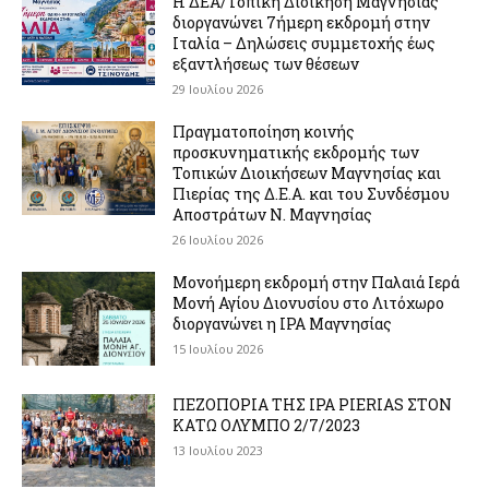
Η ΔΕΑ/Τοπική Διοίκηση Μαγνησίας
διοργανώνει 7ήμερη εκδρομή στην
Ιταλία – Δηλώσεις συμμετοχής έως
εξαντλήσεως των θέσεων
29 Ιουλίου 2026
Πραγματοποίηση κοινής
προσκυνηματικής εκδρομής των
Τοπικών Διοικήσεων Μαγνησίας και
Πιερίας της Δ.Ε.Α. και του Συνδέσμου
Αποστράτων Ν. Μαγνησίας
26 Ιουλίου 2026
Μονοήμερη εκδρομή στην Παλαιά Ιερά
Μονή Αγίου Διονυσίου στο Λιτόχωρο
διοργανώνει η IPA Μαγνησίας
15 Ιουλίου 2026
ΠΕΖΟΠΟΡΙΑ ΤΗΣ IPA PIERIAS ΣΤΟΝ
ΚΑΤΩ ΟΛΥΜΠΟ 2/7/2023
13 Ιουλίου 2023