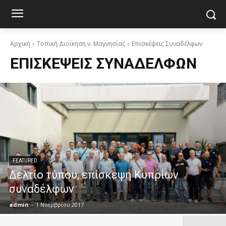
Αρχική
Τοπική Διοίκηση ν. Μαγνησίας
Επισκέψεις Συναδέλφων
ΕΠΙΣΚΈΨΕΙΣ ΣΥΝΑΔΈΛΦΩΝ
FEATURED
Δελτίο τύπου, επίσκεψη Κυπρίων
συναδέλφων
admin
-
1 Νοεμβρίου 2017