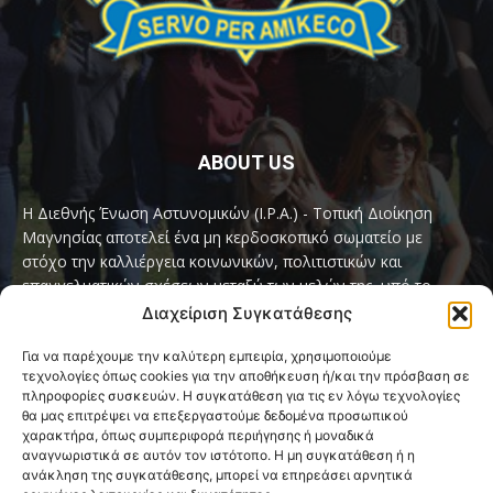
ABOUT US
Η Διεθνής Ένωση Αστυνομικών (I.P.A.) - Τοπική Διοίκηση
Μαγνησίας αποτελεί ένα μη κερδοσκοπικό σωματείο με
στόχο την καλλιέργεια κοινωνικών, πολιτιστικών και
επαγγελματικών σχέσεων μεταξύ των μελών της, υπό το
παγκόσμιο σύνθημα «Servo per Amikeco» (Υπηρετώ δια της
Διαχείριση Συγκατάθεσης
Φιλίας).
Για να παρέχουμε την καλύτερη εμπειρία, χρησιμοποιούμε
τεχνολογίες όπως cookies για την αποθήκευση ή/και την πρόσβαση σε
Contact us:
ipamagnesia@gmail.com
πληροφορίες συσκευών. Η συγκατάθεση για τις εν λόγω τεχνολογίες
θα μας επιτρέψει να επεξεργαστούμε δεδομένα προσωπικού
χαρακτήρα, όπως συμπεριφορά περιήγησης ή μοναδικά
αναγνωριστικά σε αυτόν τον ιστότοπο. Η μη συγκατάθεση ή η
FOLLOW US
ανάκληση της συγκατάθεσης, μπορεί να επηρεάσει αρνητικά