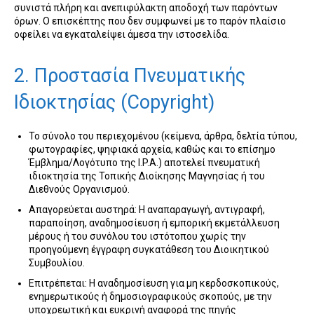
συνιστά πλήρη και ανεπιφύλακτη αποδοχή των παρόντων
όρων. Ο επισκέπτης που δεν συμφωνεί με το παρόν πλαίσιο
οφείλει να εγκαταλείψει άμεσα την ιστοσελίδα.
2. Προστασία Πνευματικής
Ιδιοκτησίας (Copyright)
Το σύνολο του περιεχομένου (κείμενα, άρθρα, δελτία τύπου,
φωτογραφίες, ψηφιακά αρχεία, καθώς και το επίσημο
Έμβλημα/Λογότυπο της I.P.A.) αποτελεί πνευματική
ιδιοκτησία της Τοπικής Διοίκησης Μαγνησίας ή του
Διεθνούς Οργανισμού.
Απαγορεύεται αυστηρά: Η αναπαραγωγή, αντιγραφή,
παραποίηση, αναδημοσίευση ή εμπορική εκμετάλλευση
μέρους ή του συνόλου του ιστότοπου χωρίς την
προηγούμενη έγγραφη συγκατάθεση του Διοικητικού
Συμβουλίου.
Επιτρέπεται: Η αναδημοσίευση για μη κερδοσκοπικούς,
ενημερωτικούς ή δημοσιογραφικούς σκοπούς, με την
υποχρεωτική και ευκρινή αναφορά της πηγής