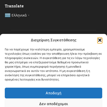
Translate
Ελληνικά
▼
Διαχείριση Συγκατάθεσης
Για να παρέχουμε την καλύτερη εμπειρία, χρησιμοποιούμε
τεχνολογίες όπως cookies για την αποθήκευση ή/και την πρόσβαση σε
πληροφορίες συσκευών. Η συγκατάθεση για τις εν λόγω τεχνολογίες
ΣΧΕΤΙΚΆ ΜΕ ΕΜΆΣ
θα μας επιτρέψει να επεξεργαστούμε δεδομένα προσωπικού
χαρακτήρα, όπως συμπεριφορά περιήγησης ή μοναδικά
αναγνωριστικά σε αυτόν τον ιστότοπο. Η μη συγκατάθεση ή η
ανάκληση της συγκατάθεσης, μπορεί να επηρεάσει αρνητικά
ορισμένες λειτουργίες και δυνατότητες.
ΑΚΟΛΟΥΘΗΣΕ ΜΑΣ
Αποδοχή
Δεν αποδέχομαι