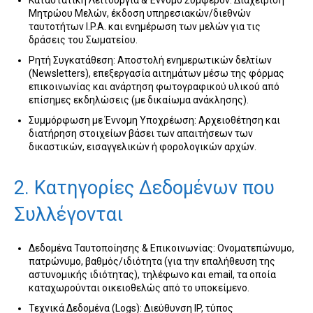
Καταστατική Λειτουργία & Έννομο Συμφέρον: Διαχείριση
Μητρώου Μελών, έκδοση υπηρεσιακών/διεθνών
ταυτοτήτων I.P.A. και ενημέρωση των μελών για τις
δράσεις του Σωματείου.
Ρητή Συγκατάθεση: Αποστολή ενημερωτικών δελτίων
(Newsletters), επεξεργασία αιτημάτων μέσω της φόρμας
επικοινωνίας και ανάρτηση φωτογραφικού υλικού από
επίσημες εκδηλώσεις (με δικαίωμα ανάκλησης).
Συμμόρφωση με Έννομη Υποχρέωση: Αρχειοθέτηση και
διατήρηση στοιχείων βάσει των απαιτήσεων των
δικαστικών, εισαγγελικών ή φορολογικών αρχών.
2. Κατηγορίες Δεδομένων που
Συλλέγονται
Δεδομένα Ταυτοποίησης & Επικοινωνίας: Ονοματεπώνυμο,
πατρώνυμο, βαθμός/ιδιότητα (για την επαλήθευση της
αστυνομικής ιδιότητας), τηλέφωνο και email, τα οποία
καταχωρούνται οικειοθελώς από το υποκείμενο.
Τεχνικά Δεδομένα (Logs): Διεύθυνση IP, τύπος