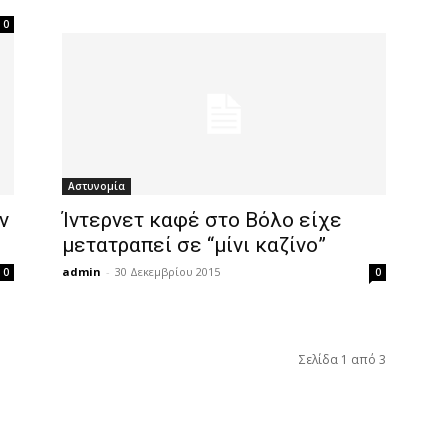
0
Αστυνομία
ν
Ίντερνετ καφέ στο Βόλο είχε
μετατραπεί σε “μίνι καζίνο”
admin
-
30 Δεκεμβρίου 2015
0
0
Σελίδα 1 από 3