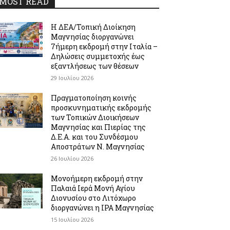
MOST READ
Η ΔΕΑ/Τοπική Διοίκηση
Μαγνησίας διοργανώνει
7ήμερη εκδρομή στην Ιταλία –
Δηλώσεις συμμετοχής έως
εξαντλήσεως των θέσεων
29 Ιουλίου 2026
Πραγματοποίηση κοινής
προσκυνηματικής εκδρομής
των Τοπικών Διοικήσεων
Μαγνησίας και Πιερίας της
Δ.Ε.Α. και του Συνδέσμου
Αποστράτων Ν. Μαγνησίας
26 Ιουλίου 2026
Μονοήμερη εκδρομή στην
Παλαιά Ιερά Μονή Αγίου
Διονυσίου στο Λιτόχωρο
διοργανώνει η IPA Μαγνησίας
15 Ιουλίου 2026