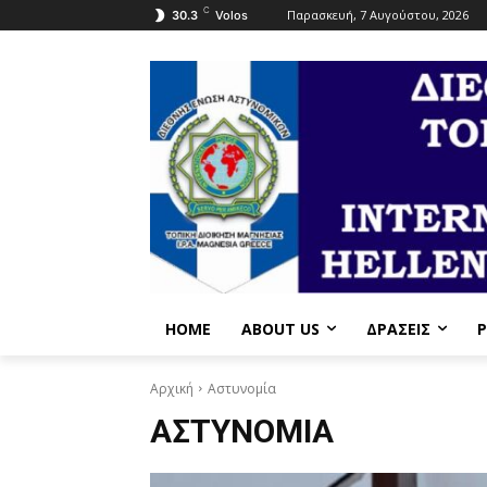
C
Παρασκευή, 7 Αυγούστου, 2026
30.3
Volos
HOME
ABOUT US
ΔΡΆΣΕΙΣ
P
Αρχική
Αστυνομία
ΑΣΤΥΝΟΜΊΑ