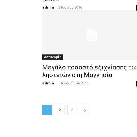
admin
-
3 Ιουνίου 2016
Αστυνομία
Μεγάλο ποσοστό εξιχνίασης τω
ληστειών στη Μαγνησία
admin
-
6 Ιανουαρίου 2016
1
2
3