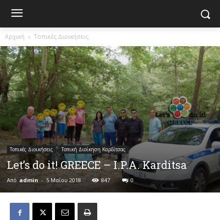
Αρχική
Τοπικές Διοικήσεις
Τοπικές Διοικήσεις
Τοπική Διοίκηση Καρδίτσας
Let’s do it! GREECE – I.P.A. Karditsa
Από
admin
-
5 Μαΐου 2018
847
0