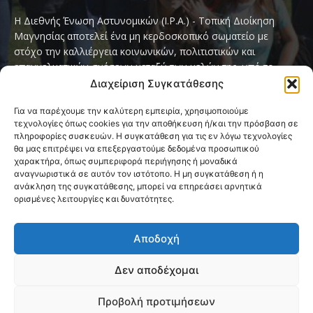
Η Διεθνής Ένωση Αστυνομικών (I.P.A.) - Τοπική Διοίκηση
Μαγνησίας αποτελεί ένα μη κερδοσκοπικό σωματείο με
στόχο την καλλιέργεια κοινωνικών, πολιτιστικών και
επαγγελματικών σχέσεων μεταξύ των μελών της, υπό το
παγκόσμιο σύνθημα «Servo per Amikeco» (Υπηρετώ δια της
Διαχείριση Συγκατάθεσης
Φιλίας).
Για να παρέχουμε την καλύτερη εμπειρία, χρησιμοποιούμε
τεχνολογίες όπως cookies για την αποθήκευση ή/και την πρόσβαση σε
Contact us:
ipamagnesia@gmail.com
πληροφορίες συσκευών. Η συγκατάθεση για τις εν λόγω τεχνολογίες
θα μας επιτρέψει να επεξεργαστούμε δεδομένα προσωπικού
χαρακτήρα, όπως συμπεριφορά περιήγησης ή μοναδικά
αναγνωριστικά σε αυτόν τον ιστότοπο. Η μη συγκατάθεση ή η
FOLLOW US
ανάκληση της συγκατάθεσης, μπορεί να επηρεάσει αρνητικά
ορισμένες λειτουργίες και δυνατότητες.
Αποδοχή
Δεν αποδέχομαι
@2026 I.P.A. Magnesia by paggus
Προβολή προτιμήσεων