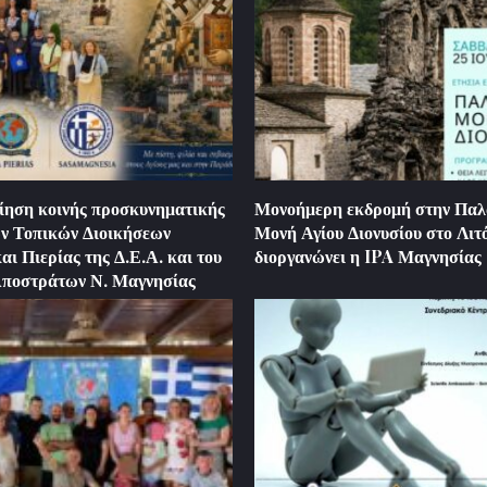
ηση κοινής προσκυνηματικής
Μονοήμερη εκδρομή στην Παλ
ν Τοπικών Διοικήσεων
Μονή Αγίου Διονυσίου στο Λι
ι Πιερίας της Δ.Ε.Α. και του
διοργανώνει η IPA Μαγνησίας
Αποστράτων Ν. Μαγνησίας