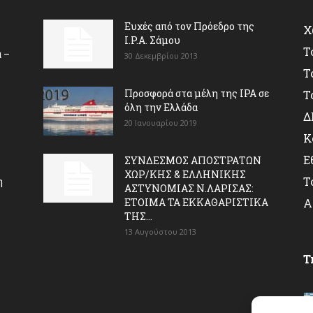
Ευχές από τον Πρόεδρο της
Χ
I.P.A. Σάμου
Τ
 –
30 Δεκεμβρίου 2013
Τ
Προσφορά στα μέλη της ΙΡΑ σε
Τ
όλη την Ελλάδα
Δ
20 Ιανουαρίου 2019
Κ
Ε
ΣΥΝΔΕΣΜΟΣ ΑΠΟΣΤΡΑΤΩΝ
ΧΩΡ/ΚΗΣ & ΕΛΛΗΝΙΚΗΣ
Τ
η
ΑΣΤΥΝΟΜΙΑΣ Ν.ΛΑΡΙΣΑΣ:
ΕΤΟΙΜΑ ΤΑ ΕΚΚΑΘΑΡΙΣΤΙΚΑ
Α
ΤΗΣ...
13 Αυγούστου 2013
T