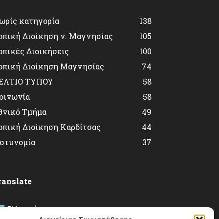
ωρίς κατηγορία
138
οπική Διοίκηση ν. Μαγνησίας
105
οπικές Διοικήσεις
100
οπική Διοίκηση Μαγνησίας
74
ΕΛΤΙΟ ΤΥΠΟΥ
58
οινωνία
58
θνικό Τμήμα
49
οπική Διοίκηση Καρδίτσας
44
στυνομία
37
ranslate
Ελληνικά
▼