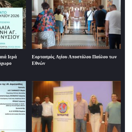
αιά Ιερά
Εορτασμός Αγίου Αποστόλου Παύλου των
τόχωρο
Εθνών