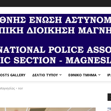
OSTS GALLERY
ΔΕΛΤΙΟ ΤΥΠΟΥ
ΕΘΝΙΚΌ ΤΜΉΜΑ
I
 Μαγνησίας
nor