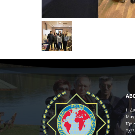
AB
Η Δι
Μαγν
την 
σχέσ