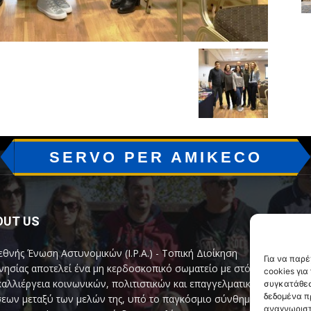
SERVO PER AMIKECO
OUT US
F
εθνής Ένωση Αστυνομικών (I.P.A.) - Τοπική Διοίκηση
Για να παρ
ησίας αποτελεί ένα μη κερδοσκοπικό σωματείο με στόχο
cookies γι
καλλιέργεια κοινωνικών, πολιτιστικών και επαγγελματικών
συγκατάθεσ
δεδομένα π
εων μεταξύ των μελών της, υπό το παγκόσμιο σύνθημα
αναγνωριστ