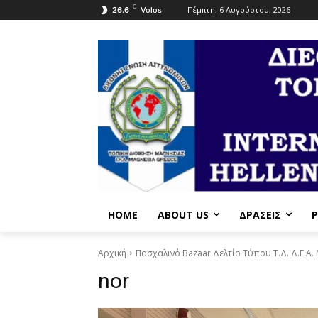
C
Πέμπτη, 6 Αυγούστου, 2026
26.6
Volos
HOME
ABOUT US
ΔΡΆΣΕΙΣ
P
Αρχική
Πασχαλινό Bazaar Δελτίο Τύπου Τ.Δ. Δ.Ε.Α.
nor