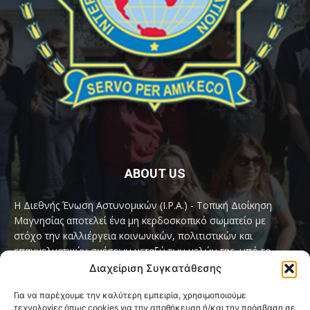
ABOUT US
Η Διεθνής Ένωση Αστυνομικών (I.P.A.) - Τοπική Διοίκηση
Μαγνησίας αποτελεί ένα μη κερδοσκοπικό σωματείο με
στόχο την καλλιέργεια κοινωνικών, πολιτιστικών και
επαγγελματικών σχέσεων μεταξύ των μελών της, υπό το
παγκόσμιο σύνθημα «Servo per Amikeco» (Υπηρετώ δια της
Διαχείριση Συγκατάθεσης
Φιλίας).
Για να παρέχουμε την καλύτερη εμπειρία, χρησιμοποιούμε
τεχνολογίες όπως cookies για την αποθήκευση ή/και την πρόσβαση σε