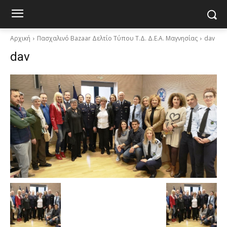
Αρχική
Πασχαλινό Bazaar Δελτίο Τύπου Τ.Δ. Δ.Ε.Α. Μαγνησίας
dav
dav