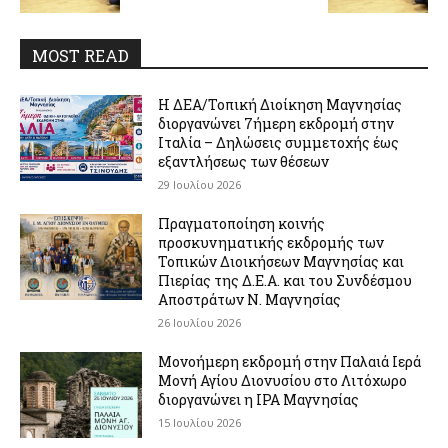
MOST READ
Η ΔΕΑ/Τοπική Διοίκηση Μαγνησίας
διοργανώνει 7ήμερη εκδρομή στην
Ιταλία – Δηλώσεις συμμετοχής έως
εξαντλήσεως των θέσεων
29 Ιουλίου 2026
Πραγματοποίηση κοινής
προσκυνηματικής εκδρομής των
Τοπικών Διοικήσεων Μαγνησίας και
Πιερίας της Δ.Ε.Α. και του Συνδέσμου
Αποστράτων Ν. Μαγνησίας
26 Ιουλίου 2026
Μονοήμερη εκδρομή στην Παλαιά Ιερά
Μονή Αγίου Διονυσίου στο Λιτόχωρο
διοργανώνει η IPA Μαγνησίας
15 Ιουλίου 2026