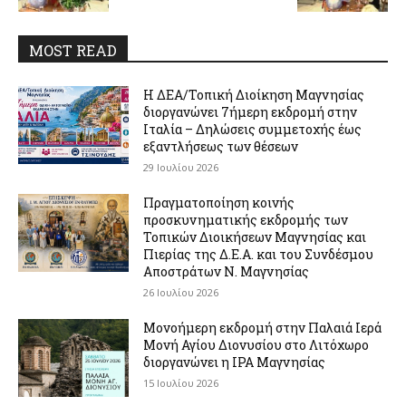
MOST READ
Η ΔΕΑ/Τοπική Διοίκηση Μαγνησίας
διοργανώνει 7ήμερη εκδρομή στην
Ιταλία – Δηλώσεις συμμετοχής έως
εξαντλήσεως των θέσεων
29 Ιουλίου 2026
Πραγματοποίηση κοινής
προσκυνηματικής εκδρομής των
Τοπικών Διοικήσεων Μαγνησίας και
Πιερίας της Δ.Ε.Α. και του Συνδέσμου
Αποστράτων Ν. Μαγνησίας
26 Ιουλίου 2026
Μονοήμερη εκδρομή στην Παλαιά Ιερά
Μονή Αγίου Διονυσίου στο Λιτόχωρο
διοργανώνει η IPA Μαγνησίας
15 Ιουλίου 2026