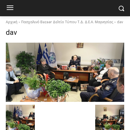
Αρχική
Πασχαλινό Bazaar Δελτίο Τύπου Τ.Δ. Δ.Ε.Α. Μαγνησίας
dav
dav