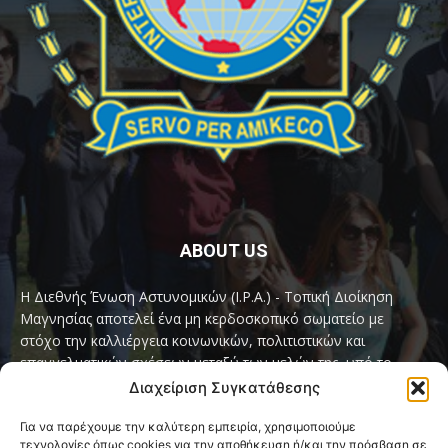
ABOUT US
Η Διεθνής Ένωση Αστυνομικών (I.P.A.) - Τοπική Διοίκηση
Μαγνησίας αποτελεί ένα μη κερδοσκοπικό σωματείο με
στόχο την καλλιέργεια κοινωνικών, πολιτιστικών και
επαγγελματικών σχέσεων μεταξύ των μελών της, υπό το
παγκόσμιο σύνθημα «Servo per Amikeco» (Υπηρετώ δια της
Διαχείριση Συγκατάθεσης
Φιλίας).
Για να παρέχουμε την καλύτερη εμπειρία, χρησιμοποιούμε
τεχνολογίες όπως cookies για την αποθήκευση ή/και την πρόσβαση σε