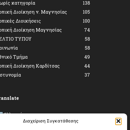
ωρίς κατηγορία
138
οπική Διοίκηση ν. Μαγνησίας
105
οπικές Διοικήσεις
100
οπική Διοίκηση Μαγνησίας
74
ΕΛΤΙΟ ΤΥΠΟΥ
58
οινωνία
58
θνικό Τμήμα
49
οπική Διοίκηση Καρδίτσας
44
στυνομία
37
ranslate
Ελληνικά
▼
Διαχείριση Συγκατάθεσης