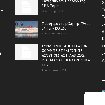
Ευχές από τον Πρόεδρο της
Χ
I.P.A. Σάμου
Τ
 –
30 Δεκεμβρίου 2013
Τ
Προσφορά στα μέλη της ΙΡΑ σε
Τ
όλη την Ελλάδα
Δ
20 Ιανουαρίου 2019
Κ
Ε
ΣΥΝΔΕΣΜΟΣ ΑΠΟΣΤΡΑΤΩΝ
ΧΩΡ/ΚΗΣ & ΕΛΛΗΝΙΚΗΣ
Τ
η
ΑΣΤΥΝΟΜΙΑΣ Ν.ΛΑΡΙΣΑΣ:
ΕΤΟΙΜΑ ΤΑ ΕΚΚΑΘΑΡΙΣΤΙΚΑ
Α
ΤΗΣ...
13 Αυγούστου 2013
T