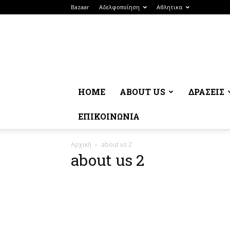
Bazaar
Αδελφοποίηση
Αθλητικα
HOME
ABOUT US
ΔΡΆΣΕΙΣ
ΕΠΙΚΟΙΝΩΝΊΑ
Αρχική
about us 2
about us 2