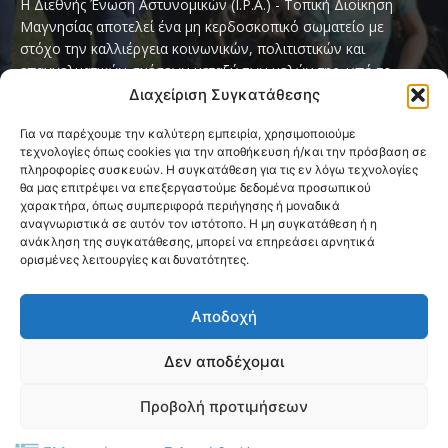
Η Διεθνής Ένωση Αστυνομικών (I.P.A.) - Τοπική Διοίκηση
Μαγνησίας αποτελεί ένα μη κερδοσκοπικό σωματείο με
στόχο την καλλιέργεια κοινωνικών, πολιτιστικών και
επαγγελματικών σχέσεων μεταξύ των μελών της, υπό το
παγκόσμιο σύνθημα «Servo per Amikeco» (Υπηρετώ δια της
Διαχείριση Συγκατάθεσης
Φιλίας).
Για να παρέχουμε την καλύτερη εμπειρία, χρησιμοποιούμε
τεχνολογίες όπως cookies για την αποθήκευση ή/και την πρόσβαση σε
Contact us:
ipamagnesia@gmail.com
πληροφορίες συσκευών. Η συγκατάθεση για τις εν λόγω τεχνολογίες
θα μας επιτρέψει να επεξεργαστούμε δεδομένα προσωπικού
χαρακτήρα, όπως συμπεριφορά περιήγησης ή μοναδικά
αναγνωριστικά σε αυτόν τον ιστότοπο. Η μη συγκατάθεση ή η
FOLLOW US
ανάκληση της συγκατάθεσης, μπορεί να επηρεάσει αρνητικά
ορισμένες λειτουργίες και δυνατότητες.
Αποδοχή
Δεν αποδέχομαι
@2026 I.P.A. Magnesia by paggus
Προβολή προτιμήσεων
Πολιτική Cookies (ΕΕ)
Όροι και Προϋποθέσεις