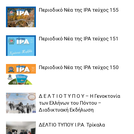
Περιοδικό Νέα της IPA τεύχος 155
Περιοδικό Νέα της IPA τεύχος 151
Περιοδικό Νέα της IPA τεύχος 150
Δ Ε Λ Τ Ι Ο Τ Υ Π Ο Υ – Η Γενοκτονία
των Ελλήνων του Πόντου –
Διαδικτυακή Εκδήλωση
ΔΕΛΤΙΟ ΤΥΠΟΥ I.P.A. Τρίκαλα