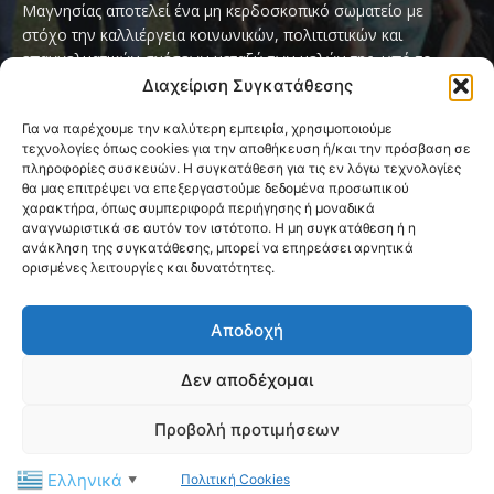
Μαγνησίας αποτελεί ένα μη κερδοσκοπικό σωματείο με
στόχο την καλλιέργεια κοινωνικών, πολιτιστικών και
επαγγελματικών σχέσεων μεταξύ των μελών της, υπό το
παγκόσμιο σύνθημα «Servo per Amikeco» (Υπηρετώ δια της
Διαχείριση Συγκατάθεσης
Φιλίας).
Για να παρέχουμε την καλύτερη εμπειρία, χρησιμοποιούμε
τεχνολογίες όπως cookies για την αποθήκευση ή/και την πρόσβαση σε
Contact us:
ipamagnesia@gmail.com
πληροφορίες συσκευών. Η συγκατάθεση για τις εν λόγω τεχνολογίες
θα μας επιτρέψει να επεξεργαστούμε δεδομένα προσωπικού
χαρακτήρα, όπως συμπεριφορά περιήγησης ή μοναδικά
αναγνωριστικά σε αυτόν τον ιστότοπο. Η μη συγκατάθεση ή η
FOLLOW US
ανάκληση της συγκατάθεσης, μπορεί να επηρεάσει αρνητικά
ορισμένες λειτουργίες και δυνατότητες.
Αποδοχή
Δεν αποδέχομαι
@2026 I.P.A. Magnesia by paggus
Προβολή προτιμήσεων
Πολιτική Cookies (ΕΕ)
Όροι και Προϋποθέσεις
Ελληνικά
Πολιτική Cookies
Privacy & Terms Page
Επικοινωνία
▼