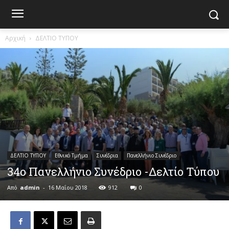
Αρχική
ΔΕΛΤΙΟ ΤΥΠΟΥ
ΔΕΛΤΙΟ ΤΥΠΟΥ
Εθνικό Τμήμα
Συνέδρια
Πανελλήνιο Συνέδριο
34ο Πανελλήνιο Συνέδριο -Δελτίο Τύπου
Από
admin
-
16 Μαΐου 2018
912
0