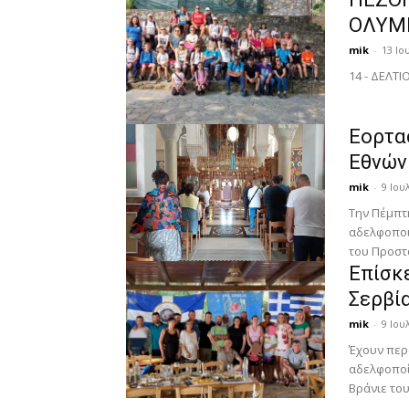
ΟΛΥΜΠ
mik
-
13 Ιο
14 - ΔΕΛΤ
Εορτα
Εθνών
mik
-
9 Ιου
Την Πέμπτη
αδελφοποι
του Προστά
Επίσκ
Σερβί
mik
-
9 Ιου
Έχουν περ
αδελφοποί
Βράνιε του