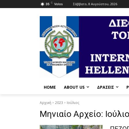
C
Σάββατο, 8 Αυγούστου, 2026
35
Volos
HOME
ABOUT US
ΔΡΆΣΕΙΣ
P
Αρχική
2023
Ιούλιος
Μηνιαίο Αρχείο: Ιούλι
ΠΕΖΟΠ