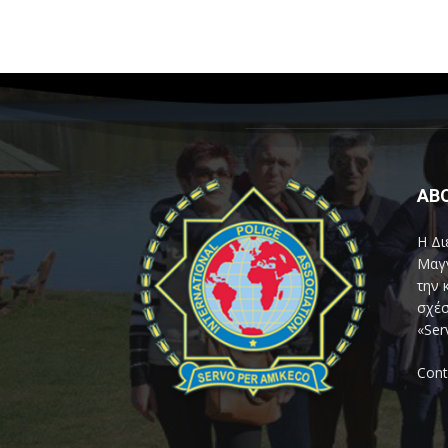
AB
Η Δι
Μαγν
την 
σχέσ
«Ser
Cont