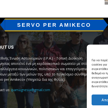
SERVO PER AMIKECO
OUT US
F
εθνής Ένωση Αστυνομικών (I.P.A.) - Τοπική Διοίκηση
Για να παρ
ησίας αποτελεί ένα μη κερδοσκοπικό σωματείο με στόχο
cookies γι
καλλιέργεια κοινωνικών, πολιτιστικών και επαγγελματικών
συγκατάθεσ
δεδομένα π
εων μεταξύ των μελών της, υπό το παγκόσμιο σύνθημα
αναγνωριστ
vo per Amikeco» (Υπηρετώ δια της Φιλίας).
συγκατάθεσ
δυνατότητε
act us:
ipamagnesia@gmail.com
Απ