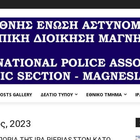
OSTS GALLERY
ΔΕΛΤΙΟ ΤΥΠΟΥ
ΕΘΝΙΚΌ ΤΜΉΜΑ
I
ος, 2023
ΟΡΙΑ ΤΗΣ IPA PIERIAS ΣΤΟΝ ΚΑΤΩ