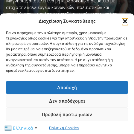
Μαγνησίας αποτελεί ένα μη κερδοσκοπικό σωματείο με
στόχο την καλλιέργεια κοινωνικών, πολιτιστικών και
επαγγελματικών σχέσεων μεταξύ των μελών της, υπό το
παγκόσμιο σύνθημα «Servo per Amikeco» (Υπηρετώ δια της
Διαχείριση Συγκατάθεσης
Φιλίας).
Για να παρέχουμε την καλύτερη εμπειρία, χρησιμοποιούμε
τεχνολογίες όπως cookies για την αποθήκευση ή/και την πρόσβαση σε
Contact us:
ipamagnesia@gmail.com
πληροφορίες συσκευών. Η συγκατάθεση για τις εν λόγω τεχνολογίες
θα μας επιτρέψει να επεξεργαστούμε δεδομένα προσωπικού
χαρακτήρα, όπως συμπεριφορά περιήγησης ή μοναδικά
αναγνωριστικά σε αυτόν τον ιστότοπο. Η μη συγκατάθεση ή η
FOLLOW US
ανάκληση της συγκατάθεσης, μπορεί να επηρεάσει αρνητικά
ορισμένες λειτουργίες και δυνατότητες.
Αποδοχή
Δεν αποδέχομαι
@2026 I.P.A. Magnesia by paggus
Προβολή προτιμήσεων
Πολιτική Cookies (ΕΕ)
Όροι και Προϋποθέσεις
Ελληνικά
Πολιτική Cookies
Privacy & Terms Page
Επικοινωνία
▼