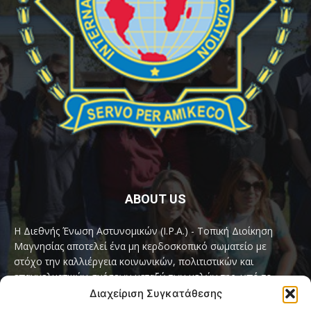
ABOUT US
Η Διεθνής Ένωση Αστυνομικών (I.P.A.) - Τοπική Διοίκηση
Μαγνησίας αποτελεί ένα μη κερδοσκοπικό σωματείο με
στόχο την καλλιέργεια κοινωνικών, πολιτιστικών και
επαγγελματικών σχέσεων μεταξύ των μελών της, υπό το
παγκόσμιο σύνθημα «Servo per Amikeco» (Υπηρετώ δια της
Διαχείριση Συγκατάθεσης
Φιλίας).