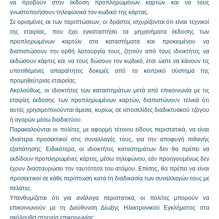
να προβούν στην έκδοση προπληρωμένων καρτών και να τους
γνωστοποιήσουν τηλεφωνικά τον κωδικό της κάρτας.
Σε ορισμένες εκ των περιπτώσεων, οι δράστες ισχυρίζονται ότι είναι τεχνικοί
της εταιρίας, που έχει εγκαταστήσει τα μηχανήματα έκδοσης των
προπληρωμένων καρτών στα καταστήματα και προκειμένου να
διαπιστώσουν την ορθή λειτουργία τους, ζητούν από τους ιδιοκτήτες να
εκδώσουν κάρτες και να τους δώσουν τον κωδικό, έτσι ώστε να κάνουν τις
υποτιθέμενες απαραίτητες δοκιμές από το κεντρικό σύστημα της
προμηθεύτριας εταιρείας.
Ακολούθως, οι ιδιοκτήτες των καταστημάτων μετά από επικοινωνία με τις
εταιρίες έκδοσης των προπληρωμένων καρτών, διαπιστώνουν τελικά ότι
αυτές χρησιμοποιούνται άμεσα, κυρίως σε ιστοσελίδες διαδικτυακού τζόγου
ή αγορών μέσω διαδικτύου.
Παρακαλούνται οι πολίτες, με αφορμή τέτοιου είδους περιστατικά, να είναι
ιδιαίτερα προσεκτικοί στις συναλλαγές τους, για την αποφυγή πιθανής
εξαπάτησης. Ειδικότερα, οι ιδιοκτήτες καταστημάτων δεν θα πρέπει να
εκδίδουν προπληρωμένες κάρτες, μέσω τηλεφώνου, εάν προηγουμένως δεν
έχουν διασταυρώσει την ταυτότητα του ατόμου. Επίσης, θα πρέπει να είναι
προσεκτικοί σε κάθε περίπτωση κατά τη διαδικασία των συναλλαγών τους με
πελάτες.
Υπενθυμίζεται ότι για ανάλογα περιστατικά, οι πολίτες μπορούν να
επικοινωνούν με τη Διεύθυνση Δίωξης Ηλεκτρονικού Εγκλήματος στα
ακόλουθα στοιχεία επικοινωνίας: