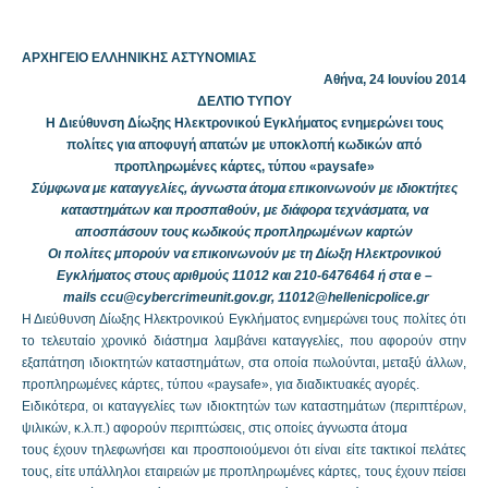
ΑΡΧΗΓΕΙΟ ΕΛΛΗΝΙΚΗΣ ΑΣΤΥΝΟΜΙΑΣ
Αθήνα,
24
Ιουνίου 2014
ΔΕΛΤΙΟ ΤΥΠΟΥ
Η Διεύθυνση Δίωξης Ηλεκτρονικού Εγκλήματος ενημερώνει τους
πολίτες για αποφυγή απατών με υποκλοπή κωδικών από
προπληρωμένες κάρτες, τύπου «paysafe»
Σύμφωνα με καταγγελίες, άγνωστα άτομα επικοινωνούν με ιδιοκτήτες
καταστημάτων και προσπαθούν, με διάφορα τεχνάσματα, να
αποσπάσουν τους κωδικούς προπληρωμένων καρτών
Οι πολίτες μπορούν να επικοινωνούν με τη Δίωξη Ηλεκτρονικού
Εγκλήματος στους αριθμούς 11012 και 210-6476464 ή στα
e
–
mails
ccu@cybercrimeunit.gov.gr, 11012@hellenicpolice.gr
Η Διεύθυνση Δίωξης Ηλεκτρονικού Εγκλήματος ενημερώνει τους πολίτες ότι
το τελευταίο χρονικό διάστημα λαμβάνει καταγγελίες, που αφορούν στην
εξαπάτηση ιδιοκτητών καταστημάτων, στα οποία πωλούνται, μεταξύ άλλων,
προπληρωμένες κάρτες, τύπου «paysafe», για διαδικτυακές αγορές.
Ειδικότερα, οι καταγγελίες των ιδιοκτητών των καταστημάτων (περιπτέρων,
ψιλικών, κ.λ.π.) αφορούν περιπτώσεις, στις οποίες άγνωστα άτομα
τους έχουν τηλεφωνήσει και προσποιούμενοι ότι είναι είτε τακτικοί πελάτες
τους, είτε υπάλληλοι εταιρειών με προπληρωμένες κάρτες, τους έχουν πείσει