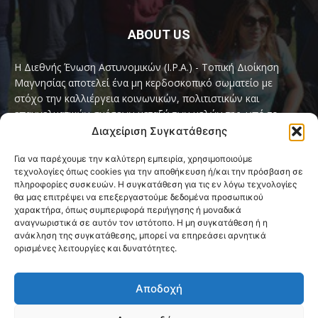
ABOUT US
Η Διεθνής Ένωση Αστυνομικών (I.P.A.) - Τοπική Διοίκηση
Μαγνησίας αποτελεί ένα μη κερδοσκοπικό σωματείο με
στόχο την καλλιέργεια κοινωνικών, πολιτιστικών και
επαγγελματικών σχέσεων μεταξύ των μελών της, υπό το
παγκόσμιο σύνθημα «Servo per Amikeco» (Υπηρετώ δια της
Διαχείριση Συγκατάθεσης
Φιλίας).
Για να παρέχουμε την καλύτερη εμπειρία, χρησιμοποιούμε
τεχνολογίες όπως cookies για την αποθήκευση ή/και την πρόσβαση σε
Contact us:
ipamagnesia@gmail.com
πληροφορίες συσκευών. Η συγκατάθεση για τις εν λόγω τεχνολογίες
θα μας επιτρέψει να επεξεργαστούμε δεδομένα προσωπικού
χαρακτήρα, όπως συμπεριφορά περιήγησης ή μοναδικά
αναγνωριστικά σε αυτόν τον ιστότοπο. Η μη συγκατάθεση ή η
FOLLOW US
ανάκληση της συγκατάθεσης, μπορεί να επηρεάσει αρνητικά
ορισμένες λειτουργίες και δυνατότητες.
Αποδοχή