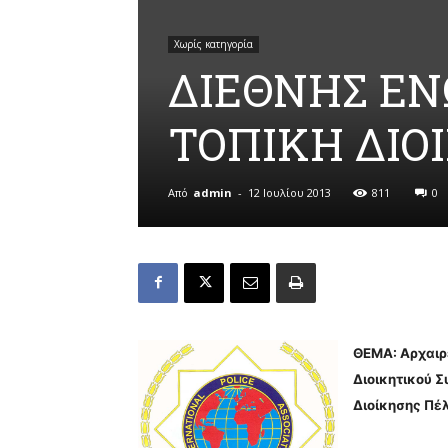
Χωρίς κατηγορία
ΔΙΕΘΝΗΣ Ε
ΤΟΠΙΚΗ ΔΙΟ
Από
admin
-
12 Ιουλίου 2013
811
0
ΘΕΜΑ: Αρχαιρε
Διοικητικού Σ
Διοίκησης Πέ