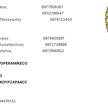
97
ιος
6977608361
ΚΟΥ Ειρήνη 6932
196647
Σ Παναγιώτης
6974123453
ΑΣ Γεώργιος 6974605891
Κωνσταντίνος 6972726898
 Χρήστος 6972890822
VO
PER
AMIKECO
 Σ
ΚΟΥΡΣΑΡΑΚΟΣ
ΙΦΕΡΕΙΑΣ