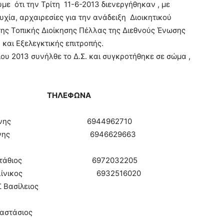
με ότι την Τρίτη 11-6-2013 διενεργήθηκαν , με
υχία, αρχαιρεσίες για την ανάδειξη Διοικητικού
ης Τοπικής Διοίκησης Πέλλας της Διεθνούς Ένωσης
και Εξελεγκτικής επιτροπής.
ίου 2013 συνήλθε το Δ.Σ. και συγκροτήθηκε σε σώμα ,
ΛΙΟ ΤΗΛΕΦΩΝΑ
 Ιωάννης 6944962710
ΝΑΣ Ιωάννης 6946629663
ΔΗΣ Ευστάθιος 6972032205
ΑΣ Καλλίνικος 6932516020
Βασίλειος
2
αστάσιος