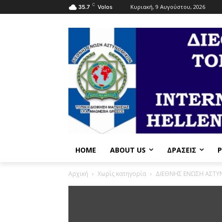
C
Κυριακή, 9 Αυγούστου, 2026
35.7
Volos
HOME
ABOUT US
ΔΡΆΣΕΙΣ
P
Αρχική
Χωρίς κατηγορία
ΔΙΕΘΝΗΣ ΕΝΩΣΗ ΑΣΤΥ