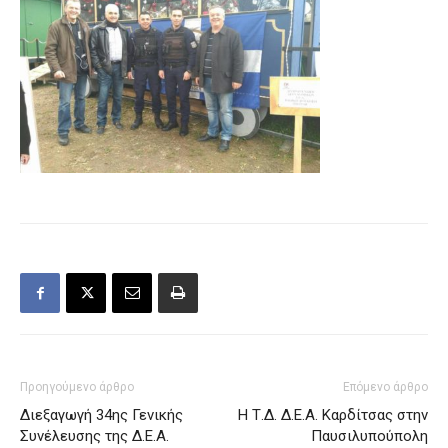
Προηγούμενο άρθρο
Επόμενο άρθρο
Διεξαγωγή 34ης Γενικής
H Τ.Δ. Δ.Ε.Α. Καρδίτσας στην
Συνέλευσης της Δ.Ε.Α.
Παυσιλυπούπολη