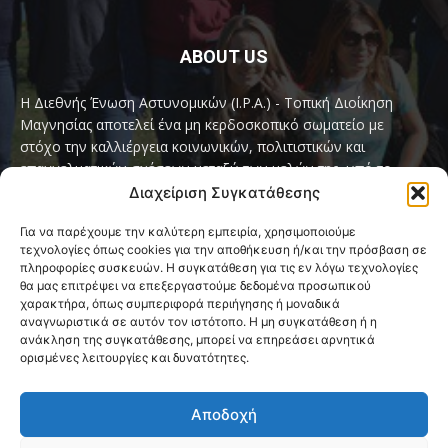
ABOUT US
Η Διεθνής Ένωση Αστυνομικών (I.P.A.) - Τοπική Διοίκηση
Μαγνησίας αποτελεί ένα μη κερδοσκοπικό σωματείο με
στόχο την καλλιέργεια κοινωνικών, πολιτιστικών και
επαγγελματικών σχέσεων μεταξύ των μελών της, υπό το
παγκόσμιο σύνθημα «Servo per Amikeco» (Υπηρετώ δια της
Διαχείριση Συγκατάθεσης
Φιλίας).
Για να παρέχουμε την καλύτερη εμπειρία, χρησιμοποιούμε
τεχνολογίες όπως cookies για την αποθήκευση ή/και την πρόσβαση σε
Contact us:
ipamagnesia@gmail.com
πληροφορίες συσκευών. Η συγκατάθεση για τις εν λόγω τεχνολογίες
θα μας επιτρέψει να επεξεργαστούμε δεδομένα προσωπικού
χαρακτήρα, όπως συμπεριφορά περιήγησης ή μοναδικά
αναγνωριστικά σε αυτόν τον ιστότοπο. Η μη συγκατάθεση ή η
FOLLOW US
ανάκληση της συγκατάθεσης, μπορεί να επηρεάσει αρνητικά
ορισμένες λειτουργίες και δυνατότητες.
Αποδοχή