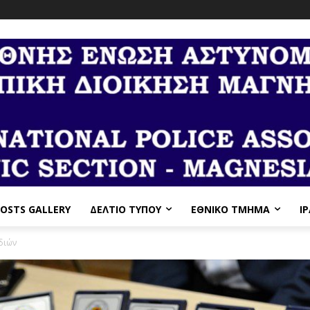
OSTS GALLERY
ΔΕΛΤΙΟ ΤΥΠΟΥ
ΕΘΝΙΚΌ ΤΜΉΜΑ
I
διών