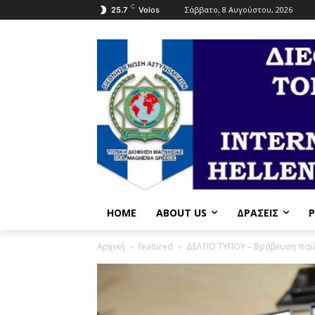
C
Σάββατο, 8 Αυγούστου, 2026
25.7
Volos
HOME
ABOUT US
ΔΡΆΣΕΙΣ
P
Αρχική
featured
ΔΕΛΤΙΟ ΤΥΠΟΥ – Βράβευση παι