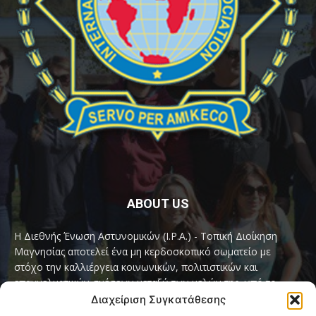
ABOUT US
Η Διεθνής Ένωση Αστυνομικών (I.P.A.) - Τοπική Διοίκηση
Μαγνησίας αποτελεί ένα μη κερδοσκοπικό σωματείο με
στόχο την καλλιέργεια κοινωνικών, πολιτιστικών και
επαγγελματικών σχέσεων μεταξύ των μελών της, υπό το
παγκόσμιο σύνθημα «Servo per Amikeco» (Υπηρετώ δια της
Διαχείριση Συγκατάθεσης
Φιλίας).