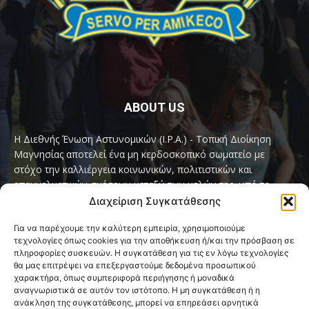
ABOUT US
Η Διεθνής Ένωση Αστυνομικών (I.P.A.) - Τοπική Διοίκηση
Μαγνησίας αποτελεί ένα μη κερδοσκοπικό σωματείο με
στόχο την καλλιέργεια κοινωνικών, πολιτιστικών και
επαγγελματικών σχέσεων μεταξύ των μελών της, υπό το
παγκόσμιο σύνθημα «Servo per Amikeco» (Υπηρετώ δια της
Διαχείριση Συγκατάθεσης
Φιλίας).
Για να παρέχουμε την καλύτερη εμπειρία, χρησιμοποιούμε
τεχνολογίες όπως cookies για την αποθήκευση ή/και την πρόσβαση σε
Contact us:
ipamagnesia@gmail.com
πληροφορίες συσκευών. Η συγκατάθεση για τις εν λόγω τεχνολογίες
θα μας επιτρέψει να επεξεργαστούμε δεδομένα προσωπικού
χαρακτήρα, όπως συμπεριφορά περιήγησης ή μοναδικά
αναγνωριστικά σε αυτόν τον ιστότοπο. Η μη συγκατάθεση ή η
FOLLOW US
ανάκληση της συγκατάθεσης, μπορεί να επηρεάσει αρνητικά