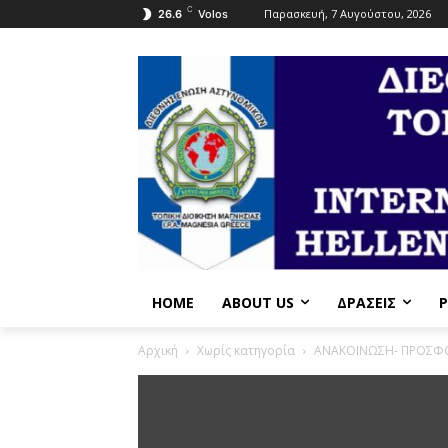
C
Παρασκευή, 7 Αυγούστου, 2026
26.6
Volos
HOME
ABOUT US
ΔΡΆΣΕΙΣ
P
Αρχική
Χωρίς κατηγορία
ΑΝΑΚΟΙΝΩΣΗ- ΠΡΟΣΦ