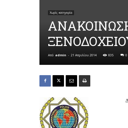
Χωρίς κατηγορία
ΑΝΑΚΟΙΝΩΣ
ΞΕΝΟΔΟΧΕΙΟ
Από
admin
-
21 Απριλίου 2014
835
0