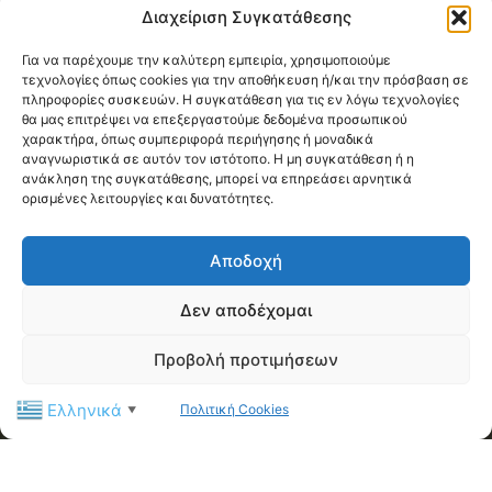
Διαχείριση Συγκατάθεσης
Για να παρέχουμε την καλύτερη εμπειρία, χρησιμοποιούμε
τεχνολογίες όπως cookies για την αποθήκευση ή/και την πρόσβαση σε
ABOUT US
πληροφορίες συσκευών. Η συγκατάθεση για τις εν λόγω τεχνολογίες
θα μας επιτρέψει να επεξεργαστούμε δεδομένα προσωπικού
χαρακτήρα, όπως συμπεριφορά περιήγησης ή μοναδικά
Η Διεθνής Ένωση Αστυνομικών (I.P.A.) - Τοπική Διοίκηση
αναγνωριστικά σε αυτόν τον ιστότοπο. Η μη συγκατάθεση ή η
Μαγνησίας αποτελεί ένα μη κερδοσκοπικό σωματείο με
ανάκληση της συγκατάθεσης, μπορεί να επηρεάσει αρνητικά
στόχο την καλλιέργεια κοινωνικών, πολιτιστικών και
ορισμένες λειτουργίες και δυνατότητες.
επαγγελματικών σχέσεων μεταξύ των μελών της, υπό το
παγκόσμιο σύνθημα «Servo per Amikeco» (Υπηρετώ δια της
Αποδοχή
Φιλίας).
Δεν αποδέχομαι
Contact us:
ipamagnesia@gmail.com
Προβολή προτιμήσεων
FOLLOW US
Ελληνικά
Πολιτική Cookies
▼