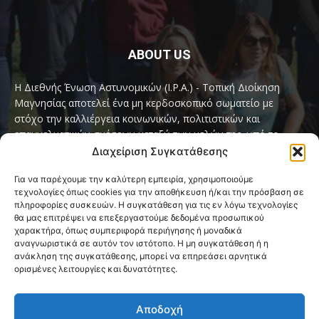
ABOUT US
Η Διεθνής Ένωση Αστυνομικών (I.P.A.) - Τοπική Διοίκηση
Μαγνησίας αποτελεί ένα μη κερδοσκοπικό σωματείο με
στόχο την καλλιέργεια κοινωνικών, πολιτιστικών και
επαγγελματικών σχέσεων μεταξύ των μελών της, υπό το
παγκόσμιο σύνθημα «Servo per Amikeco» (Υπηρετώ δια της
Διαχείριση Συγκατάθεσης
Φιλίας).
Για να παρέχουμε την καλύτερη εμπειρία, χρησιμοποιούμε
τεχνολογίες όπως cookies για την αποθήκευση ή/και την πρόσβαση σε
Contact us:
ipamagnesia@gmail.com
πληροφορίες συσκευών. Η συγκατάθεση για τις εν λόγω τεχνολογίες
θα μας επιτρέψει να επεξεργαστούμε δεδομένα προσωπικού
χαρακτήρα, όπως συμπεριφορά περιήγησης ή μοναδικά
αναγνωριστικά σε αυτόν τον ιστότοπο. Η μη συγκατάθεση ή η
FOLLOW US
ανάκληση της συγκατάθεσης, μπορεί να επηρεάσει αρνητικά
ορισμένες λειτουργίες και δυνατότητες.
Αποδοχή