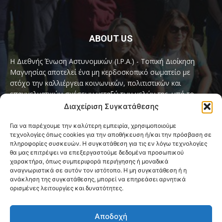
ABOUT US
Η Διεθνής Ένωση Αστυνομικών (I.P.A.) - Τοπική Διοίκηση
Μαγνησίας αποτελεί ένα μη κερδοσκοπικό σωματείο με
στόχο την καλλιέργεια κοινωνικών, πολιτιστικών και
επαγγελματικών σχέσεων μεταξύ των μελών της, υπό το
παγκόσμιο σύνθημα «Servo per Amikeco» (Υπηρετώ δια της
Διαχείριση Συγκατάθεσης
Φιλίας).
Για να παρέχουμε την καλύτερη εμπειρία, χρησιμοποιούμε
τεχνολογίες όπως cookies για την αποθήκευση ή/και την πρόσβαση σε
Contact us:
ipamagnesia@gmail.com
πληροφορίες συσκευών. Η συγκατάθεση για τις εν λόγω τεχνολογίες
θα μας επιτρέψει να επεξεργαστούμε δεδομένα προσωπικού
χαρακτήρα, όπως συμπεριφορά περιήγησης ή μοναδικά
αναγνωριστικά σε αυτόν τον ιστότοπο. Η μη συγκατάθεση ή η
FOLLOW US
ανάκληση της συγκατάθεσης, μπορεί να επηρεάσει αρνητικά
ορισμένες λειτουργίες και δυνατότητες.
Αποδοχή