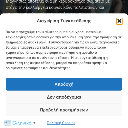
Μαγνησίας αποτελεί ένα μη κερδοσκοπικό σωματείο με
στόχο την καλλιέργεια κοινωνικών, πολιτιστικών και
επαγγελματικών σχέσεων μεταξύ των μελών της, υπό το
παγκόσμιο σύνθημα «Servo per Amikeco» (Υπηρετώ δια της
Διαχείριση Συγκατάθεσης
Φιλίας).
Για να παρέχουμε την καλύτερη εμπειρία, χρησιμοποιούμε
τεχνολογίες όπως cookies για την αποθήκευση ή/και την πρόσβαση σε
Contact us:
ipamagnesia@gmail.com
πληροφορίες συσκευών. Η συγκατάθεση για τις εν λόγω τεχνολογίες
θα μας επιτρέψει να επεξεργαστούμε δεδομένα προσωπικού
χαρακτήρα, όπως συμπεριφορά περιήγησης ή μοναδικά
αναγνωριστικά σε αυτόν τον ιστότοπο. Η μη συγκατάθεση ή η
FOLLOW US
ανάκληση της συγκατάθεσης, μπορεί να επηρεάσει αρνητικά
ορισμένες λειτουργίες και δυνατότητες.
Αποδοχή
Δεν αποδέχομαι
@2026 I.P.A. Magnesia by paggus
Προβολή προτιμήσεων
Πολιτική Cookies (ΕΕ)
Όροι και Προϋποθέσεις
Ελληνικά
Πολιτική Cookies
Privacy & Terms Page
Επικοινωνία
▼