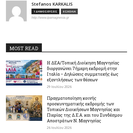
Stefanos KARKALIS
1 ΔΗΜΟΣΙΕΥΣΕΙΣ
0 ΣΧΟΛΙΑ
http://www.ipamagnesia.gr
MOST READ
Η ΔΕΑ/Τοπική Διοίκηση Μαγνησίας
διοργανώνει 7ήμερη εκδρομή στην
Ιταλία – Δηλώσεις συμμετοχής έως
εξαντλήσεως των θέσεων
29 Ιουλίου 2026
Πραγματοποίηση κοινής
προσκυνηματικής εκδρομής των
Τοπικών Διοικήσεων Μαγνησίας και
Πιερίας της Δ.Ε.Α. και του Συνδέσμου
Αποστράτων Ν. Μαγνησίας
26 Ιουλίου 2026