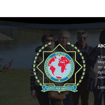
AB
Η Δι
Μαγν
την 
σχέσ
«Ser
Cont