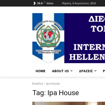
C
Πέμπτη, 6 Αυγούστου, 2026
26.6
Volos
HOME
ABOUT US
ΔΡΆΣΕΙΣ
P
Ετικέτες
Ipa House
Tag:
Ipa House