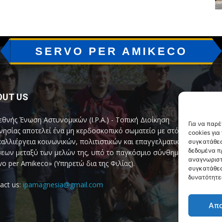
SERVO PER AMIKECO
OUT US
F
εθνής Ένωση Αστυνομικών (I.P.A.) - Τοπική Διοίκηση
Για να παρ
ησίας αποτελεί ένα μη κερδοσκοπικό σωματείο με στόχο
cookies γι
καλλιέργεια κοινωνικών, πολιτιστικών και επαγγελματικών
συγκατάθεσ
δεδομένα π
εων μεταξύ των μελών της, υπό το παγκόσμιο σύνθημα
αναγνωριστ
vo per Amikeco» (Υπηρετώ δια της Φιλίας).
συγκατάθεσ
δυνατότητε
act us:
ipamagnesia@gmail.com
Απ