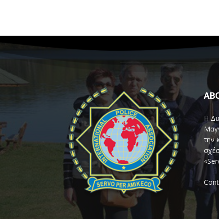
AB
Η Δι
Μαγν
την 
σχέσ
«Ser
Cont