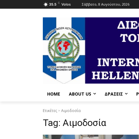
C
Σάββατο, 8 Αυγούστου, 2026
35.5
Volos
HOME
ABOUT US
ΔΡΆΣΕΙΣ
P
Ετικέτες
Αιμοδοσία
Tag:
Αιμοδοσία