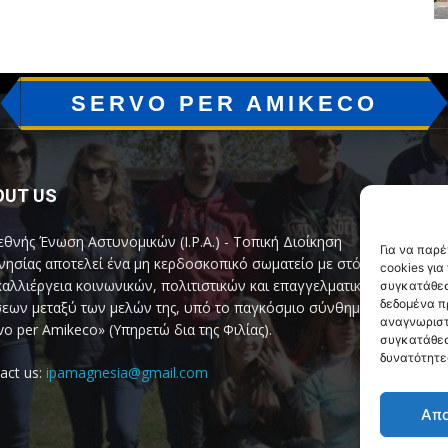
SERVO PER AMIKECO
OUT US
F
εθνής Ένωση Αστυνομικών (I.P.A.) - Τοπική Διοίκηση
Για να παρ
ησίας αποτελεί ένα μη κερδοσκοπικό σωματείο με στόχο
cookies γι
καλλιέργεια κοινωνικών, πολιτιστικών και επαγγελματικών
συγκατάθεσ
δεδομένα π
εων μεταξύ των μελών της, υπό το παγκόσμιο σύνθημα
αναγνωριστ
vo per Amikeco» (Υπηρετώ δια της Φιλίας).
συγκατάθεσ
δυνατότητε
act us:
ipamagnesia@gmail.com
Απ