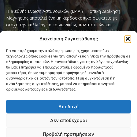
Η Διεθνής Ένωση Αστυνομικών (I.P.A.) - Τοπική Διοίκηση
Μαγνησίας αποτελεί ένα μη κερδοσκοπικό σωματείο με
στόχο την καλλιέργεια κοινωνικών, πολιτιστικών και
επαγγελματικών σχέσεων μεταξύ των μελών της, υπό το
παγκόσμιο σύνθημα «Servo per Amikeco» (Υπηρετώ δια της
Διαχείριση Συγκατάθεσης
Φιλίας).
Για να παρέχουμε την καλύτερη εμπειρία, χρησιμοποιούμε
τεχνολογίες όπως cookies για την αποθήκευση ή/και την πρόσβαση σε
Contact us:
ipamagnesia@gmail.com
πληροφορίες συσκευών. Η συγκατάθεση για τις εν λόγω τεχνολογίες
θα μας επιτρέψει να επεξεργαστούμε δεδομένα προσωπικού
χαρακτήρα, όπως συμπεριφορά περιήγησης ή μοναδικά
αναγνωριστικά σε αυτόν τον ιστότοπο. Η μη συγκατάθεση ή η
FOLLOW US
ανάκληση της συγκατάθεσης, μπορεί να επηρεάσει αρνητικά
ορισμένες λειτουργίες και δυνατότητες.
Αποδοχή
Δεν αποδέχομαι
@2026 I.P.A. Magnesia by paggus
Προβολή προτιμήσεων