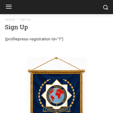
Αρχική
Sign Up
Sign Up
[profilepress-registration id=”1″]