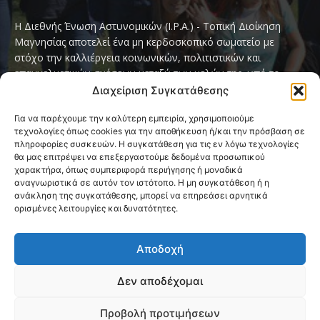
Η Διεθνής Ένωση Αστυνομικών (I.P.A.) - Τοπική Διοίκηση
Μαγνησίας αποτελεί ένα μη κερδοσκοπικό σωματείο με
στόχο την καλλιέργεια κοινωνικών, πολιτιστικών και
επαγγελματικών σχέσεων μεταξύ των μελών της, υπό το
παγκόσμιο σύνθημα «Servo per Amikeco» (Υπηρετώ δια της
Διαχείριση Συγκατάθεσης
Φιλίας).
Για να παρέχουμε την καλύτερη εμπειρία, χρησιμοποιούμε
τεχνολογίες όπως cookies για την αποθήκευση ή/και την πρόσβαση σε
Contact us:
ipamagnesia@gmail.com
πληροφορίες συσκευών. Η συγκατάθεση για τις εν λόγω τεχνολογίες
θα μας επιτρέψει να επεξεργαστούμε δεδομένα προσωπικού
χαρακτήρα, όπως συμπεριφορά περιήγησης ή μοναδικά
αναγνωριστικά σε αυτόν τον ιστότοπο. Η μη συγκατάθεση ή η
FOLLOW US
ανάκληση της συγκατάθεσης, μπορεί να επηρεάσει αρνητικά
ορισμένες λειτουργίες και δυνατότητες.
Αποδοχή
Δεν αποδέχομαι
@2026 I.P.A. Magnesia by paggus
Προβολή προτιμήσεων