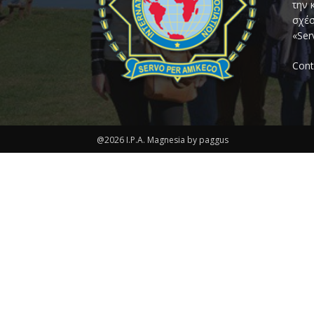
την 
σχέσ
«Ser
Cont
@2026 I.P.A. Magnesia by paggus