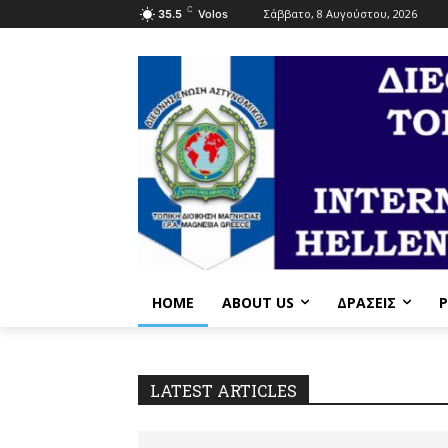
C
Σάββατο, 8 Αυγούστου, 2026
35.5
Volos
HOME
ABOUT US
ΔΡΆΣΕΙΣ
P
LATEST ARTICLES