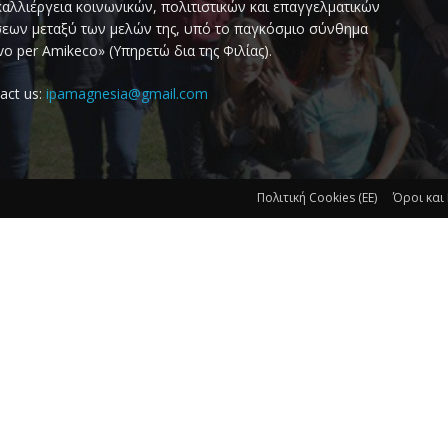
καλλιέργεια κοινωνικών, πολιτιστικών και επαγγελματικών
εων μεταξύ των μελών της, υπό το παγκόσμιο σύνθημα
vo per Amikeco» (Υπηρετώ δια της Φιλίας).
act us:
ipamagnesia@gmail.com
Πολιτική Cookies (ΕΕ)
Όροι και