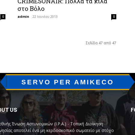
CRIMESONAIR: Πολλά τα κιλά
στο Βόλο
admin
-
22 Ιουνίου 2013
0
0
Σελίδα 47 από 47
SERVO PER AMIKECO
OUT US
F
εθνής Ένωση Αστυνομικών (I.P.A.) - Τοπική Διοίκηση
ησίας αποτελεί ένα μη κερδοσκοπικό σωματείο με στόχο