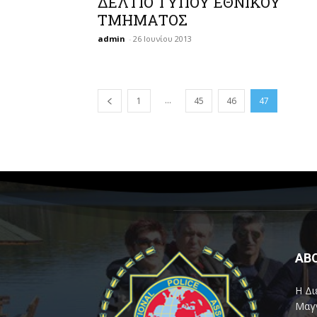
ΔΕΛΤΙΟ ΤΥΠΟΥ ΕΘΝΙΚΟΥ
ΤΜΗΜΑΤΟΣ
admin
-
26 Ιουνίου 2013
...
1
45
46
47
AB
Η Δι
Μαγν