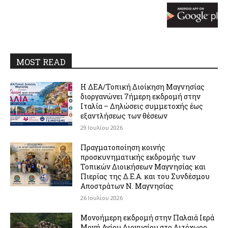
MOST READ
Η ΔΕΑ/Τοπική Διοίκηση Μαγνησίας
διοργανώνει 7ήμερη εκδρομή στην
Ιταλία – Δηλώσεις συμμετοχής έως
εξαντλήσεως των θέσεων
29 Ιουλίου 2026
Πραγματοποίηση κοινής
προσκυνηματικής εκδρομής των
Τοπικών Διοικήσεων Μαγνησίας και
Πιερίας της Δ.Ε.Α. και του Συνδέσμου
Αποστράτων Ν. Μαγνησίας
26 Ιουλίου 2026
Μονοήμερη εκδρομή στην Παλαιά Ιερά
Μονή Αγίου Διονυσίου στο Λιτόχωρο