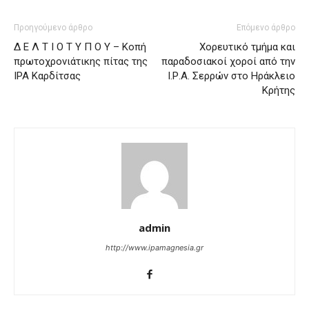
Προηγούμενο άρθρο
Επόμενο άρθρο
Δ Ε Λ Τ Ι Ο Τ Υ Π Ο Υ – Κοπή
Χορευτικό τμήμα και
πρωτοχρονιάτικης πίτας της
παραδοσιακοί χοροί από την
ΙΡΑ Καρδίτσας
Ι.Ρ.Α. Σερρών στο Ηράκλειο
Κρήτης
admin
http://www.ipamagnesia.gr