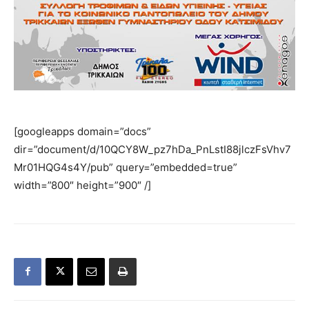
[googleapps domain=”docs”
dir=”document/d/10QCY8W_pz7hDa_PnLstI88jlczFsVhv7
Mr01HQG4s4Y/pub” query=”embedded=true”
width=”800″ height=”900″ /]