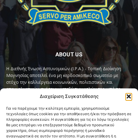
ABOUT US
Η Διεθνής Ένωση Αστυνομικών (I.P.A.) - Τοπική Διοίκηση
Μαγνησίας αποτελεί ένα μη κερδοσκοπικό σωματείο με
στόχο την καλλιέργεια κοινωνικών, πολιτιστικών και
επαγγελματικών σχέσεων μεταξύ των μελών της, υπό το
παγκόσμιο σύνθημα «Servo per Amikeco» (Υπηρετώ δια της
Διαχείριση Συγκατάθεσης
Φιλίας).
Για να παρέχουμε την καλύτερη εμπειρία, χρησιμοποιούμε
τεχνολογίες όπως cookies για την αποθήκευση ή/και την πρόσβαση σε
Contact us:
ipamagnesia@gmail.com
πληροφορίες συσκευών. Η συγκατάθεση για τις εν λόγω τεχνολογίες
θα μας επιτρέψει να επεξεργαστούμε δεδομένα προσωπικού
χαρακτήρα, όπως συμπεριφορά περιήγησης ή μοναδικά
αναγνωριστικά σε αυτόν τον ιστότοπο. Η μη συγκατάθεση ή η