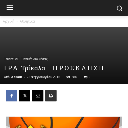
Αρχική
Αθλητικα
Αθλητικα
Τοπικές Διοικήσεις
I.P.A. Τρίκαλα – Π Ρ Ο Σ Κ Λ Η Σ Η
Από
admin
-
22 Φεβρουαρίου 2016
886
0