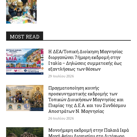
MOST READ
Η ΔΕΑ/Τοπική Διοίκηση Μαγνησίας
διοργανώνει 7ήμερη εκδρομή στην
Ιταλία – Δηλώσεις συμμετοχής έως
εξαντλήσεως των θέσεων
29 Ιουλίου 2026
Πραγματοποίηση κοινής
προσκυνηματικής εκδρομής των
Τοπικών Διοικήσεων Μαγνησίας και
Πιερίας της Δ.Ε.Α. και του Συνδέσμου
Αποστράτων Ν. Μαγνησίας
26 Ιουλίου 2026
Μονοήμερη εκδρομή στην Παλαιά Ιερά
Μονή Αγίου Διονυσίου στο Λιτόχωρο