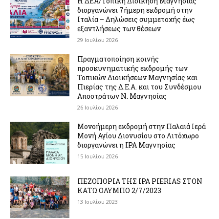
Η ΔΕΑ/Τοπική Διοίκηση Μαγνησίας
διοργανώνει 7ήμερη εκδρομή στην
Ιταλία – Δηλώσεις συμμετοχής έως
εξαντλήσεως των θέσεων
29 Ιουλίου 2026
Πραγματοποίηση κοινής
προσκυνηματικής εκδρομής των
Τοπικών Διοικήσεων Μαγνησίας και
Πιερίας της Δ.Ε.Α. και του Συνδέσμου
Αποστράτων Ν. Μαγνησίας
26 Ιουλίου 2026
Μονοήμερη εκδρομή στην Παλαιά Ιερά
Μονή Αγίου Διονυσίου στο Λιτόχωρο
διοργανώνει η IPA Μαγνησίας
15 Ιουλίου 2026
ΠΕΖΟΠΟΡΙΑ ΤΗΣ IPA PIERIAS ΣΤΟΝ
ΚΑΤΩ ΟΛΥΜΠΟ 2/7/2023
13 Ιουλίου 2023