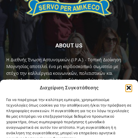
ABOUT US
Η Διεθνής Ένωση Αστυνομικών (I.P.A.) - Τοπική Διοίκηση
Μαγνησίας αποτελεί ένα μη κερδοσκοπικό σωματείο με
στόχο την καλλιέργεια κοινωνικών, πολιτιστικών και
επαγγελματικών σχέσεων μεταξύ των μελών της, υπό το
παγκόσμιο σύνθημα «Servo per Amikeco» (Υπηρετώ δια της
Διαχείριση Συγκατάθεσης
Φιλίας).
Για να παρέχουμε την καλύτερη εμπειρία, χρησιμοποιούμε
τεχνολογίες όπως cookies για την αποθήκευση ή/και την πρόσβαση σε
Contact us:
ipamagnesia@gmail.com
πληροφορίες συσκευών. Η συγκατάθεση για τις εν λόγω τεχνολογίες
θα μας επιτρέψει να επεξεργαστούμε δεδομένα προσωπικού
χαρακτήρα, όπως συμπεριφορά περιήγησης ή μοναδικά
αναγνωριστικά σε αυτόν τον ιστότοπο. Η μη συγκατάθεση ή η
FOLLOW US
ανάκληση της συγκατάθεσης, μπορεί να επηρεάσει αρνητικά