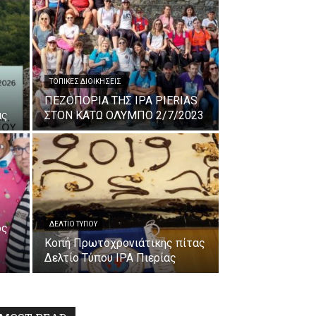
ΤΟΠΙΚΈΣ ΔΙΟΙΚΉΣΕΙΣ
ΠΕΖΟΠΟΡΙΑ ΤΗΣ IPA PIERIAS
ας
ΣΤΟΝ ΚΑΤΩ ΟΛΥΜΠΟ 2/7/2023
ΔΕΛΤΙΟ ΤΥΠΟΥ
ος
Κοπή Πρωτοχρονιάτικης πίτας
Δελτίο Τύπου IPA Πιερίας