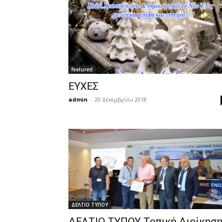
featured
ΕΥΧΕΣ
admin
-
20 Δεκεμβρίου 2018
ΔΕΛΤΙΟ ΤΥΠΟΥ
ΔΕΛΤΙΟ ΤΥΠΟΥ Τοπική Διοίκησ