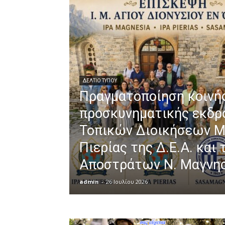
ΔΕΛΤΙΟ ΤΥΠΟΥ
Πραγματοποίηση κοινή
προσκυνηματικής εκδρ
Τοπικών Διοικήσεων Μ
Πιερίας της Δ.Ε.Α. και
Αποστράτων Ν. Μαγνη
admin
-
26 Ιουλίου 2026