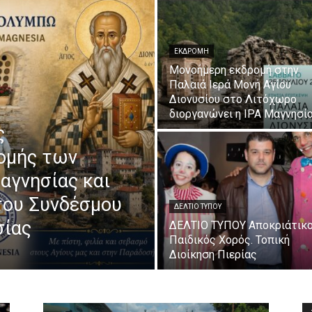
ΕΚΔΡΟΜΉ
Μονοήμερη εκδρομή στην
Παλαιά Ιερά Μονή Αγίου
Διονυσίου στο Λιτόχωρο
διοργανώνει η IPA Μαγνησί
ς
ομής των
αγνησίας και
 του Συνδέσμου
ΔΕΛΤΙΟ ΤΥΠΟΥ
σίας
ΔΕΛΤΙΟ ΤΥΠΟΥ Αποκριάτικ
Παιδικός Χορός. Τοπική
Διοίκηση Πιερίας