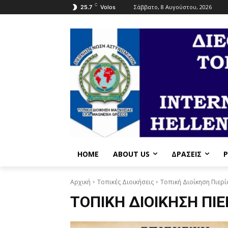
C
Σάββατο, 8 Αυγούστου, 2026
25.7
Volos
HOME
ABOUT US
ΔΡΆΣΕΙΣ
P
Αρχική
Τοπικές Διοικήσεις
Τοπική Διοίκηση Πιερί
ΤΟΠΙΚΉ ΔΙΟΊΚΗΣΗ ΠΙΕ