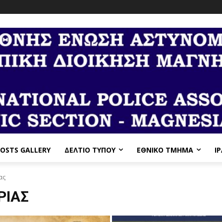
OSTS GALLERY
ΔΕΛΤΙΟ ΤΥΠΟΥ
ΕΘΝΙΚΌ ΤΜΉΜΑ
I
ας
ΡΊΑΣ