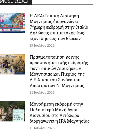
MOST READ
Η ΔΕΑ/Τοπική Διοίκηση
Μαγνησίας διοργανώνει
7ήμερη εκδρομή στην Ιταλία –
Δηλώσεις συμμετοχής έως
εξαντλήσεως των θέσεων
29 Ιουλίου 2026
Πραγματοποίηση κοινής
προσκυνηματικής εκδρομής
των Τοπικών Διοικήσεων
Μαγνησίας και Πιερίας της
Δ.Ε.Α. και του Συνδέσμου
Αποστράτων Ν. Μαγνησίας
26 Ιουλίου 2026
Μονοήμερη εκδρομή στην
Παλαιά Ιερά Μονή Αγίου
Διονυσίου στο Λιτόχωρο
διοργανώνει η IPA Μαγνησίας
15 Ιουλίου 2026