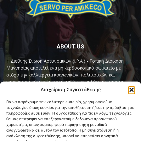
ABOUT US
Η Διεθνής Ένωση Αστυνομικών (I.P.A.) - Τοπική Διοίκηση
Μαγνησίας αποτελεί ένα μη κερδοσκοπικό σωματείο με
στόχο την καλλιέργεια κοινωνικών, πολιτιστικών και
επαγγελματικών σχέσεων μεταξύ των μελών της, υπό το
παγκόσμιο σύνθημα «Servo per Amikeco» (Υπηρετώ δια της
Διαχείριση Συγκατάθεσης
Φιλίας).
Για να παρέχουμε την καλύτερη εμπειρία, χρησιμοποιούμε
τεχνολογίες όπως cookies για την αποθήκευση ή/και την πρόσβαση σε
Contact us:
ipamagnesia@gmail.com
πληροφορίες συσκευών. Η συγκατάθεση για τις εν λόγω τεχνολογίες
θα μας επιτρέψει να επεξεργαστούμε δεδομένα προσωπικού
χαρακτήρα, όπως συμπεριφορά περιήγησης ή μοναδικά
αναγνωριστικά σε αυτόν τον ιστότοπο. Η μη συγκατάθεση ή η
FOLLOW US
ανάκληση της συγκατάθεσης, μπορεί να επηρεάσει αρνητικά