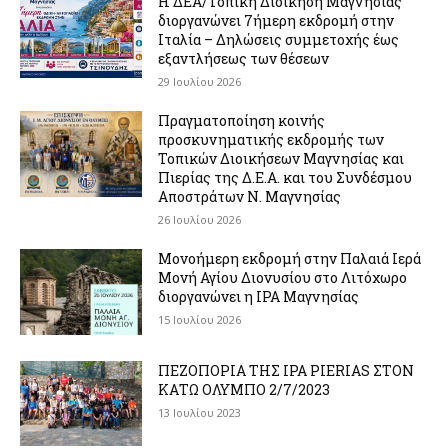
Η ΔΕΑ/Τοπική Διοίκηση Μαγνησίας
διοργανώνει 7ήμερη εκδρομή στην
Ιταλία – Δηλώσεις συμμετοχής έως
εξαντλήσεως των θέσεων
29 Ιουλίου 2026
Πραγματοποίηση κοινής
προσκυνηματικής εκδρομής των
Τοπικών Διοικήσεων Μαγνησίας και
Πιερίας της Δ.Ε.Α. και του Συνδέσμου
Αποστράτων Ν. Μαγνησίας
26 Ιουλίου 2026
Μονοήμερη εκδρομή στην Παλαιά Ιερά
Μονή Αγίου Διονυσίου στο Λιτόχωρο
διοργανώνει η IPA Μαγνησίας
15 Ιουλίου 2026
ΠΕΖΟΠΟΡΙΑ ΤΗΣ IPA PIERIAS ΣΤΟΝ
ΚΑΤΩ ΟΛΥΜΠΟ 2/7/2023
13 Ιουλίου 2023