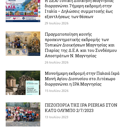
Η ΔΕΑ/Τοπική Διοίκηση Μαγνησίας
διοργανώνει 7ήμερη εκδρομή στην
Ιταλία – Δηλώσεις συμμετοχής έως
εξαντλήσεως των θέσεων
29 Ιουλίου 2026
Πραγματοποίηση κοινής
προσκυνηματικής εκδρομής των
Τοπικών Διοικήσεων Μαγνησίας και
Πιερίας της Δ.Ε.Α. και του Συνδέσμου
Αποστράτων Ν. Μαγνησίας
26 Ιουλίου 2026
Μονοήμερη εκδρομή στην Παλαιά Ιερά
Μονή Αγίου Διονυσίου στο Λιτόχωρο
διοργανώνει η IPA Μαγνησίας
15 Ιουλίου 2026
ΠΕΖΟΠΟΡΙΑ ΤΗΣ IPA PIERIAS ΣΤΟΝ
ΚΑΤΩ ΟΛΥΜΠΟ 2/7/2023
13 Ιουλίου 2023