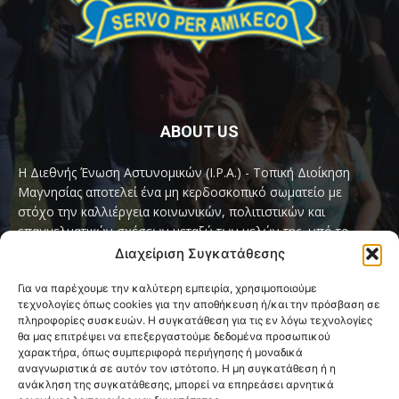
ABOUT US
Η Διεθνής Ένωση Αστυνομικών (I.P.A.) - Τοπική Διοίκηση
Μαγνησίας αποτελεί ένα μη κερδοσκοπικό σωματείο με
στόχο την καλλιέργεια κοινωνικών, πολιτιστικών και
επαγγελματικών σχέσεων μεταξύ των μελών της, υπό το
παγκόσμιο σύνθημα «Servo per Amikeco» (Υπηρετώ δια της
Διαχείριση Συγκατάθεσης
Φιλίας).
Για να παρέχουμε την καλύτερη εμπειρία, χρησιμοποιούμε
τεχνολογίες όπως cookies για την αποθήκευση ή/και την πρόσβαση σε
Contact us:
ipamagnesia@gmail.com
πληροφορίες συσκευών. Η συγκατάθεση για τις εν λόγω τεχνολογίες
θα μας επιτρέψει να επεξεργαστούμε δεδομένα προσωπικού
χαρακτήρα, όπως συμπεριφορά περιήγησης ή μοναδικά
αναγνωριστικά σε αυτόν τον ιστότοπο. Η μη συγκατάθεση ή η
FOLLOW US
ανάκληση της συγκατάθεσης, μπορεί να επηρεάσει αρνητικά