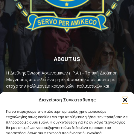
ABOUT US
Η Διεθνής Ένωση Αστυνομικών (I.P.A.) - Τοπική Διοίκηση
Μαγνησίας αποτελεί ένα μη κερδοσκοπικό σωματείο με
στόχο την καλλιέργεια κοινωνικών, πολιτιστικών και
επαγγελματικών σχέσεων μεταξύ των μελών της, υπό το
παγκόσμιο σύνθημα «Servo per Amikeco» (Υπηρετώ δια της
Διαχείριση Συγκατάθεσης
Φιλίας).
Για να παρέχουμε την καλύτερη εμπειρία, χρησιμοποιούμε
τεχνολογίες όπως cookies για την αποθήκευση ή/και την πρόσβαση σε
Contact us:
ipamagnesia@gmail.com
πληροφορίες συσκευών. Η συγκατάθεση για τις εν λόγω τεχνολογίες
θα μας επιτρέψει να επεξεργαστούμε δεδομένα προσωπικού
χαρακτήρα, όπως συμπεριφορά περιήγησης ή μοναδικά