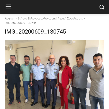
Αρχική
Ετήσια Εκλογοαπολογιστική Γενική Συνέλευση.
IMG_20200609_130745
IMG_20200609_130745