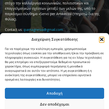
στόχο την καλλιέργεια κοινωνικών, πολιτιστικών και
επαγγελματικών σχέσεων μεταξύ των μελών της, υπό το
παγκόσμιο σύνθημα «Servo per Amikeco» (Υπηρετώ δια της
Φιλίας).
Contact us:
ipamagnesia@gmail.com
Διαχείριση Συγκατάθεσης
FOLLOW US
Για να παρέχουμε την καλύτερη εμπειρία, χρησιμοποιούμε
τεχνολογίες όπως cookies για την αποθήκευση ή/και την πρόσβαση σε
πληροφορίες συσκευών. Η συγκατάθεση για τις εν λόγω τεχνολογίες
θα μας επιτρέψει να επεξεργαστούμε δεδομένα προσωπικού
χαρακτήρα, όπως συμπεριφορά περιήγησης ή μοναδικά
αναγνωριστικά σε αυτόν τον ιστότοπο. Η μη συγκατάθεση ή η
ανάκληση της συγκατάθεσης, μπορεί να επηρεάσει αρνητικά
ορισμένες λειτουργίες και δυνατότητες.
@2026 I.P.A. Magnesia by paggus
Αποδοχή
Πολιτική Cookies (ΕΕ)
Όροι και Προϋποθέσεις
Privacy & Terms Page
Επικοινωνία
Δεν αποδέχομαι