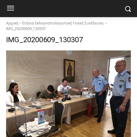
Αρχική
Ετήσια Εκλογοαπολογιστική Γενική Συνέλευση.
IMG_20200609_130307
IMG_20200609_130307