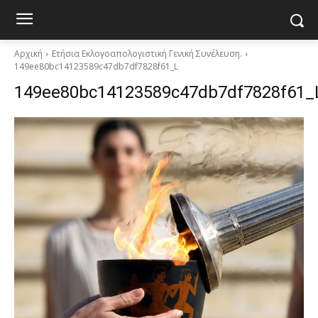
Αρχική
Ετήσια Εκλογοαπολογιστική Γενική Συνέλευση.
149ee80bc14123589c47db7df7828f61_L
149ee80bc14123589c47db7df7828f61_