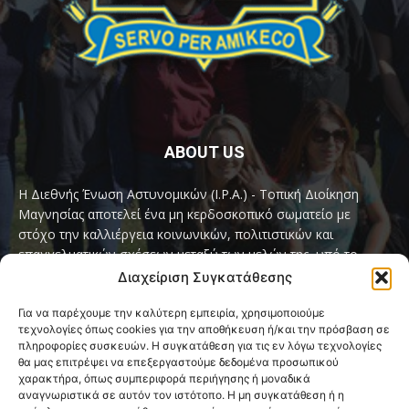
ABOUT US
Η Διεθνής Ένωση Αστυνομικών (I.P.A.) - Τοπική Διοίκηση
Μαγνησίας αποτελεί ένα μη κερδοσκοπικό σωματείο με
στόχο την καλλιέργεια κοινωνικών, πολιτιστικών και
επαγγελματικών σχέσεων μεταξύ των μελών της, υπό το
παγκόσμιο σύνθημα «Servo per Amikeco» (Υπηρετώ δια της
Διαχείριση Συγκατάθεσης
Φιλίας).
Για να παρέχουμε την καλύτερη εμπειρία, χρησιμοποιούμε
τεχνολογίες όπως cookies για την αποθήκευση ή/και την πρόσβαση σε
Contact us:
ipamagnesia@gmail.com
πληροφορίες συσκευών. Η συγκατάθεση για τις εν λόγω τεχνολογίες
θα μας επιτρέψει να επεξεργαστούμε δεδομένα προσωπικού
χαρακτήρα, όπως συμπεριφορά περιήγησης ή μοναδικά
αναγνωριστικά σε αυτόν τον ιστότοπο. Η μη συγκατάθεση ή η
FOLLOW US