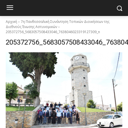
Αρχική
7η Πανθεσσαλική Συνάντηση Τοπικών Διοικήσεων της
Διεθνούς Ένωσης Αστυνομικών
205372756_5683057508433046_7638046023319127309_n
205372756_5683057508433046_76380