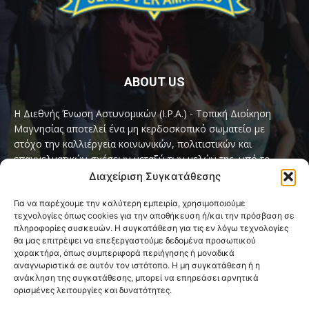
ABOUT US
Η Διεθνής Ένωση Αστυνομικών (I.P.A.) - Τοπική Διοίκηση
Μαγνησίας αποτελεί ένα μη κερδοσκοπικό σωματείο με
στόχο την καλλιέργεια κοινωνικών, πολιτιστικών και
επαγγελματικών σχέσεων μεταξύ των μελών της, υπό το
παγκόσμιο σύνθημα «Servo per Amikeco» (Υπηρετώ δια της
Διαχείριση Συγκατάθεσης
Φιλίας).
Για να παρέχουμε την καλύτερη εμπειρία, χρησιμοποιούμε
τεχνολογίες όπως cookies για την αποθήκευση ή/και την πρόσβαση σε
Contact us:
ipamagnesia@gmail.com
πληροφορίες συσκευών. Η συγκατάθεση για τις εν λόγω τεχνολογίες
θα μας επιτρέψει να επεξεργαστούμε δεδομένα προσωπικού
χαρακτήρα, όπως συμπεριφορά περιήγησης ή μοναδικά
αναγνωριστικά σε αυτόν τον ιστότοπο. Η μη συγκατάθεση ή η
FOLLOW US
ανάκληση της συγκατάθεσης, μπορεί να επηρεάσει αρνητικά
ορισμένες λειτουργίες και δυνατότητες.