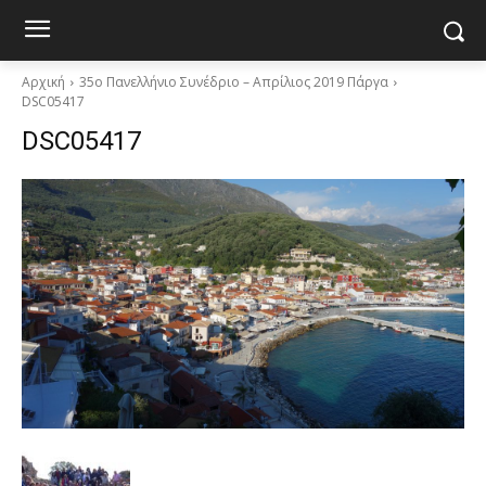
Αρχική
35ο Πανελλήνιο Συνέδριο – Απρίλιος 2019 Πάργα
DSC05417
DSC05417