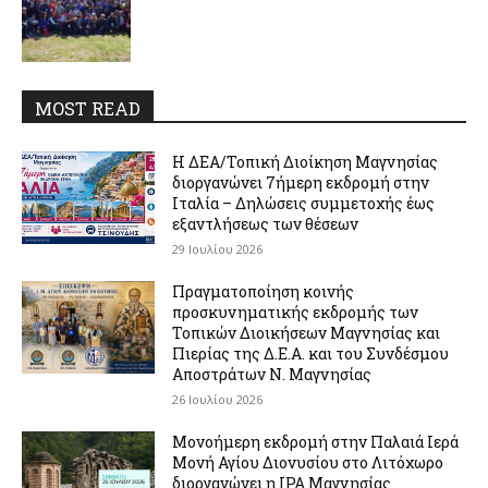
MOST READ
Η ΔΕΑ/Τοπική Διοίκηση Μαγνησίας
διοργανώνει 7ήμερη εκδρομή στην
Ιταλία – Δηλώσεις συμμετοχής έως
εξαντλήσεως των θέσεων
29 Ιουλίου 2026
Πραγματοποίηση κοινής
προσκυνηματικής εκδρομής των
Τοπικών Διοικήσεων Μαγνησίας και
Πιερίας της Δ.Ε.Α. και του Συνδέσμου
Αποστράτων Ν. Μαγνησίας
26 Ιουλίου 2026
Μονοήμερη εκδρομή στην Παλαιά Ιερά
Μονή Αγίου Διονυσίου στο Λιτόχωρο
διοργανώνει η IPA Μαγνησίας