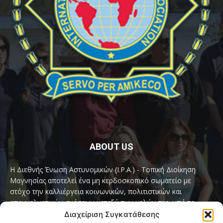
ABOUT US
Η Διεθνής Ένωση Αστυνομικών (I.P.A.) - Τοπική Διοίκηση
Μαγνησίας αποτελεί ένα μη κερδοσκοπικό σωματείο με
στόχο την καλλιέργεια κοινωνικών, πολιτιστικών και
επαγγελματικών σχέσεων μεταξύ των μελών της, υπό το
παγκόσμιο σύνθημα «Servo per Amikeco» (Υπηρετώ δια της
Διαχείριση Συγκατάθεσης