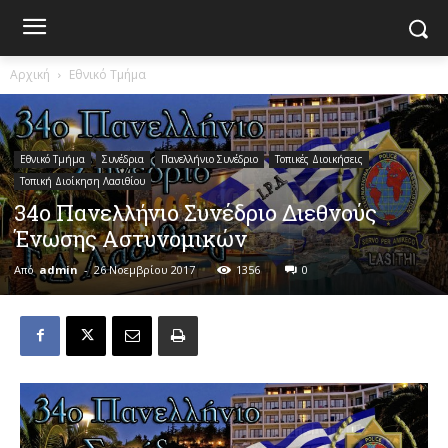
Αρχική
Εθνικό Τμήμα
Εθνικό Τμήμα
Συνέδρια
Πανελλήνιο Συνέδριο
Τοπικές Διοικήσεις
Τοπική Διοίκηση Λασιθίου
34ο Πανελλήνιο Συνέδριο Διεθνούς
Ένωσης Αστυνομικών
Από
admin
-
26 Νοεμβρίου 2017
1356
0