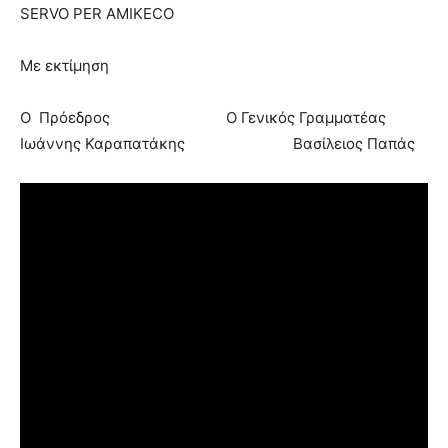
SERVO PER AMIKECO
Με εκτίμηση
Ο Πρόεδρος Ο Γενικός Γραμματέας
Ιωάννης Καραπατάκης Βασίλειος Παπάς