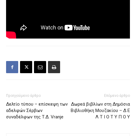
Προηγούμενο άρθρο
Επόμενο άρθρο
Δελτίο τύπου – επίσκεψη των
Δωρεά βιβλίων στη Δημόσια
αδελφών Σέρβων
Βιβλιοθήκη Μουζακίου – Δ Ε
συναδέλφων της Τ.Δ. Vranje
Λ Τ Ι Ο Τ Υ Π Ο Υ