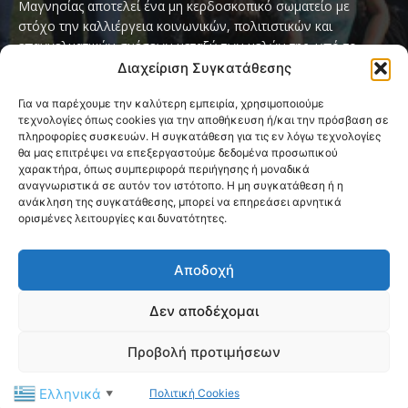
Μαγνησίας αποτελεί ένα μη κερδοσκοπικό σωματείο με
στόχο την καλλιέργεια κοινωνικών, πολιτιστικών και
επαγγελματικών σχέσεων μεταξύ των μελών της, υπό το
παγκόσμιο σύνθημα «Servo per Amikeco» (Υπηρετώ δια της
Διαχείριση Συγκατάθεσης
Φιλίας).
Για να παρέχουμε την καλύτερη εμπειρία, χρησιμοποιούμε
τεχνολογίες όπως cookies για την αποθήκευση ή/και την πρόσβαση σε
Contact us:
ipamagnesia@gmail.com
πληροφορίες συσκευών. Η συγκατάθεση για τις εν λόγω τεχνολογίες
θα μας επιτρέψει να επεξεργαστούμε δεδομένα προσωπικού
χαρακτήρα, όπως συμπεριφορά περιήγησης ή μοναδικά
αναγνωριστικά σε αυτόν τον ιστότοπο. Η μη συγκατάθεση ή η
FOLLOW US
ανάκληση της συγκατάθεσης, μπορεί να επηρεάσει αρνητικά
ορισμένες λειτουργίες και δυνατότητες.
Αποδοχή
Δεν αποδέχομαι
@2026 I.P.A. Magnesia by paggus
Προβολή προτιμήσεων
Πολιτική Cookies (ΕΕ)
Όροι και Προϋποθέσεις
Ελληνικά
Πολιτική Cookies
Privacy & Terms Page
Επικοινωνία
▼