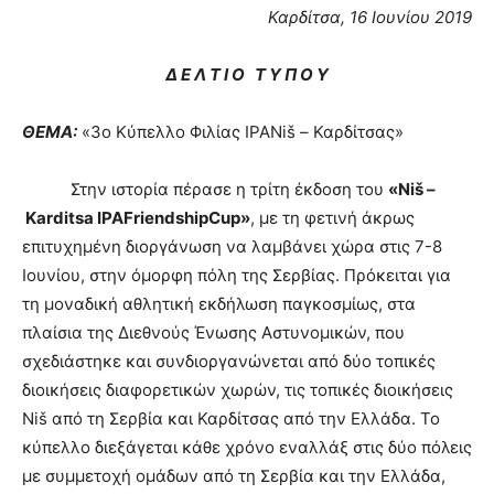
Καρδίτσα, 1
6
Ιουνίου 2019
Δ Ε Λ Τ Ι Ο Τ Υ Π Ο Υ
ΘΕΜΑ:
«3ο Κύπελλο Φιλίας IPANiš – Καρδίτσας»
Στην ιστορία πέρασε η τρίτη έκδοση του
«
Ni
š –
Karditsa
IPA
Friendship
Cup
»
, με τη φετινή άκρως
επιτυχημένη διοργάνωση να λαμβάνει χώρα στις 7-8
Ιουνίου, στην όμορφη πόλη της Σερβίας. Πρόκειται για
τη μοναδική αθλητική εκδήλωση παγκοσμίως, στα
πλαίσια της Διεθνούς Ένωσης Αστυνομικών, που
σχεδιάστηκε και συνδιοργανώνεται από δύο τοπικές
διοικήσεις διαφορετικών χωρών, τις τοπικές διοικήσεις
Niš από τη Σερβία και Καρδίτσας από την Ελλάδα. Το
κύπελλο διεξάγεται κάθε χρόνο εναλλάξ στις δύο πόλεις
με συμμετοχή ομάδων από τη Σερβία και την Ελλάδα,