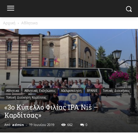
Αρχική
Αθλητικα
Αθλητικα
Αθλητικές Εκδηλώσεις
Αδελφοποίηση
ΒΡΑΝΙΕ
Τοπικές Διοικήσεις
Τοπική Διοίκηση Καρδίτσας
«3ο Κύπελλο Φιλίας IPA Niš –
Καρδίτσας»
Από
admin
-
19 Ιουνίου 2019
662
0