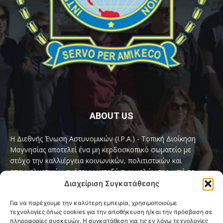
ABOUT US
Η Διεθνής Ένωση Αστυνομικών (I.P.A.) - Τοπική Διοίκηση
Μαγνησίας αποτελεί ένα μη κερδοσκοπικό σωματείο με
στόχο την καλλιέργεια κοινωνικών, πολιτιστικών και
επαγγελματικών σχέσεων μεταξύ των μελών της, υπό το
παγκόσμιο σύνθημα «Servo per Amikeco» (Υπηρετώ δια της
Διαχείριση Συγκατάθεσης
Φιλίας).
Για να παρέχουμε την καλύτερη εμπειρία, χρησιμοποιούμε
τεχνολογίες όπως cookies για την αποθήκευση ή/και την πρόσβαση σε
Contact us:
ipamagnesia@gmail.com
πληροφορίες συσκευών. Η συγκατάθεση για τις εν λόγω τεχνολογίες