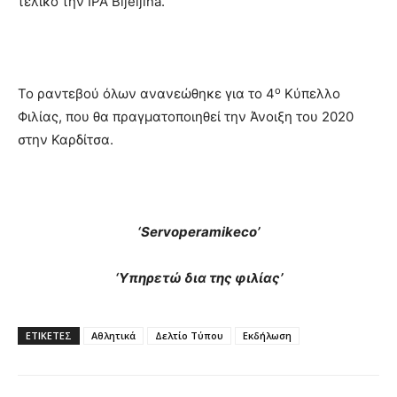
τελικό την IPA Bijeljina.
ο
Το ραντεβού όλων ανανεώθηκε για το 4
Κύπελλο
Φιλίας, που θα πραγματοποιηθεί την Άνοιξη του 2020
στην Καρδίτσα.
‘
Servo
per
amikeco
’
‘Υπηρετώ δια της φιλίας’
ΕΤΙΚΕΤΕΣ
Αθλητικά
Δελτίο Τύπου
Εκδήλωση