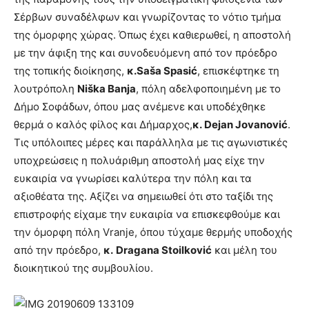
Σέρβων συναδέλφων και γνωρίζοντας το νότιο τμήμα
της όμορφης χώρας. Όπως έχει καθιερωθεί, η αποστολή
με την άφιξη της και συνοδευόμενη από τον πρόεδρο
της τοπικής διοίκησης,
κ.
Sa
š
a
Spasi
ć
, επισκέφτηκε τη
λουτρόπολη
Ni
š
ka
Banja
, πόλη αδελφοποιημένη με το
Δήμο Σοφάδων, όπου μας ανέμενε και υποδέχθηκε
θερμά ο καλός φίλος και Δήμαρχος,
κ.
Dejan
Jovanovi
ć
.
Τις υπόλοιπες μέρες και παράλληλα με τις αγωνιστικές
υποχρεώσεις η πολυάριθμη αποστολή μας είχε την
ευκαιρία να γνωρίσει καλύτερα την πόλη και τα
αξιοθέατα της. Αξίζει να σημειωθεί ότι στο ταξίδι της
επιστροφής είχαμε την ευκαιρία να επισκεφθούμε και
την όμορφη πόλη Vranje, όπου τύχαμε θερμής υποδοχής
από την πρόεδρο,
κ.
Dragana
Stoilkovi
ć
και μέλη του
διοικητικού της συμβουλίου.