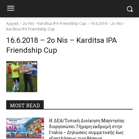
Αρχική
2ο Nis – Karditsa IPA Friendship Cup
16.6.2018 – 2ο Nis –
Karditsa IPA Friendship Cup
16.6.2018 – 2ο Nis – Karditsa IPA
Friendship Cup
MOST READ
Η ΔΕΑ/Τοπική Διοίκηση Μαγνησίας
διοργανώνει 7ήμερη εκδρομή στην
Ιταλία – Δηλώσεις συμμετοχής έως
εξαντλήσεως των θέσεων