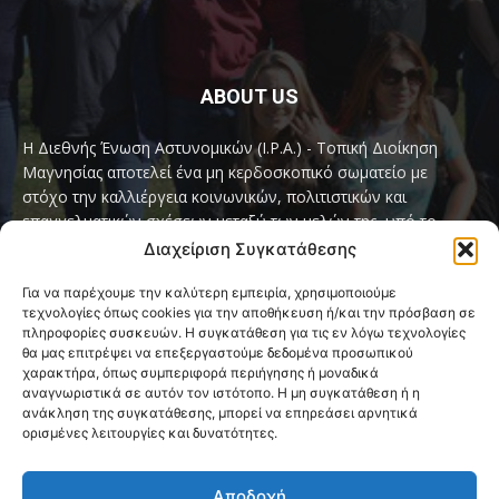
ABOUT US
Η Διεθνής Ένωση Αστυνομικών (I.P.A.) - Τοπική Διοίκηση
Μαγνησίας αποτελεί ένα μη κερδοσκοπικό σωματείο με
στόχο την καλλιέργεια κοινωνικών, πολιτιστικών και
επαγγελματικών σχέσεων μεταξύ των μελών της, υπό το
παγκόσμιο σύνθημα «Servo per Amikeco» (Υπηρετώ δια της
Διαχείριση Συγκατάθεσης
Φιλίας).
Για να παρέχουμε την καλύτερη εμπειρία, χρησιμοποιούμε
τεχνολογίες όπως cookies για την αποθήκευση ή/και την πρόσβαση σε
Contact us:
ipamagnesia@gmail.com
πληροφορίες συσκευών. Η συγκατάθεση για τις εν λόγω τεχνολογίες
θα μας επιτρέψει να επεξεργαστούμε δεδομένα προσωπικού
χαρακτήρα, όπως συμπεριφορά περιήγησης ή μοναδικά
αναγνωριστικά σε αυτόν τον ιστότοπο. Η μη συγκατάθεση ή η
FOLLOW US
ανάκληση της συγκατάθεσης, μπορεί να επηρεάσει αρνητικά
ορισμένες λειτουργίες και δυνατότητες.
Αποδοχή