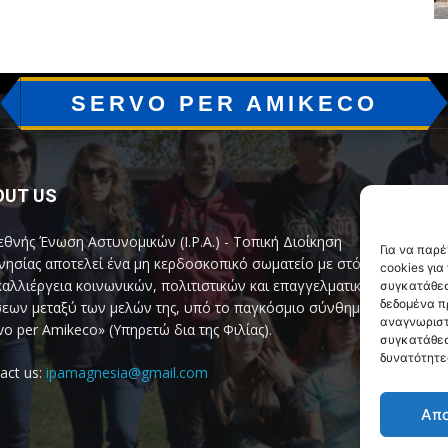
SERVO PER AMIKECO
OUT US
F
εθνής Ένωση Αστυνομικών (I.P.A.) - Τοπική Διοίκηση
Για να παρ
ησίας αποτελεί ένα μη κερδοσκοπικό σωματείο με στόχο
cookies γι
καλλιέργεια κοινωνικών, πολιτιστικών και επαγγελματικών
συγκατάθεσ
δεδομένα π
εων μεταξύ των μελών της, υπό το παγκόσμιο σύνθημα
αναγνωριστ
vo per Amikeco» (Υπηρετώ δια της Φιλίας).
συγκατάθεσ
δυνατότητε
act us:
ipamagnesia@gmail.com
Απ