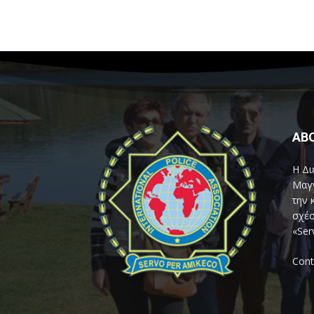
AB
Η Δι
Μαγν
την 
σχέσ
«Ser
Cont