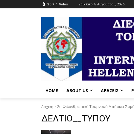
C
Σάββατο, 8 Αυγούστου, 2026
25.7
Volos
HOME
ABOUT US
ΔΡΆΣΕΙΣ
P
Αρχική
2ο Φιλανθρωπικό Τουρνουά Μπάσκετ Σωμάτ
ΔΕΛΤΙΟ__ΤΥΠΟΥ